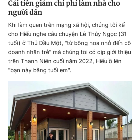
Cải tiến giảm chi phí làm nhà cho
người dân
Đọc Thanh Niên trên điện thoại
Khi làm quen trên mạng xã hội, chúng tôi kể
cho Hiếu nghe câu chuyện Lê Thúy Ngọc (31
tuổi) ở Thủ Dầu Một, "từ bông hoa nhỏ đến cô
doanh nhân trẻ" mà chúng tôi có dịp giới thiệu
Theo dõi báo trên
trên Thanh Niên cuối năm 2022, Hiếu ồ lên
"bạn này bằng tuổi em".
Hotline
Liên hệ quảng cáo
0906 645 777
0908 780 404
Đặt báo
Quảng cáo
RSS
Tòa soạn
Chính sách bảo
Tổng biên tập: Nguyễn Ngọc Toàn
Phó tổng biên tập thường trực: Hải Thành
Phó tổng biên tập: Lâm Hiếu Dũng
Phó tổng biên tập: Trần Việt Hưng
Tổng thư ký tòa soạn: Đức Trung