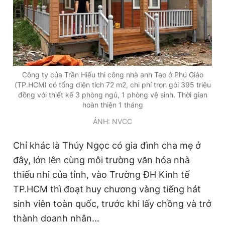
Giấy phép xuất bản số 110/GP - BTTTT cấp ngày 24.3.2020
© 2003-2026 Bản quyền thuộc về Báo Thanh Niên. Cấm sao
chép dưới mọi hình thức nếu không có sự chấp thuận bằng văn
bản. Phát triển bởi ePi Technologies, JSC.
Công ty của Trần Hiếu thi công nhà anh Tạo ở Phú Giáo
(TP.HCM) có tổng diện tích 72 m2, chi phí trọn gói 395 triệu
đồng với thiết kế 3 phòng ngủ, 1 phòng vệ sinh. Thời gian
hoàn thiện 1 tháng
ẢNH: NVCC
Chỉ khác là Thúy Ngọc có gia đình cha mẹ ở
đây, lớn lên cùng môi trường văn hóa nhà
thiếu nhi của tỉnh, vào Trường ĐH Kinh tế
TP.HCM thì đoạt huy chương vàng tiếng hát
sinh viên toàn quốc, trước khi lấy chồng và trở
thành doanh nhân…