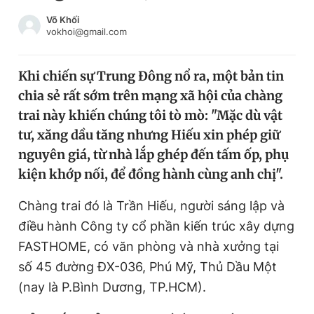
Chuyên mục khác
Võ Khối
Tin đã xem
vokhoi@gmail.com
Chào ngày mới
Tin 24h
Đăng xuất
Khi chiến sự Trung Đông nổ ra, một bản tin
Tin thị trường
Tin 360
chia sẻ rất sớm trên mạng xã hội của chàng
trai này khiến chúng tôi tò mò: "Mặc dù vật
Video
Magazine
tư, xăng dầu tăng nhưng Hiếu xin phép giữ
nguyên giá, từ nhà lắp ghép đến tấm ốp, phụ
kiện khớp nối, để đồng hành cùng anh chị".
Sản phẩm khác
Chàng trai đó là Trần Hiếu, người sáng lập và
Tiện ích
Bạn cần biết
điều hành Công ty cổ phần kiến trúc xây dựng
FASTHOME, có văn phòng và nhà xưởng tại
Thông tin tòa soạn
Liên hệ quảng cáo
số 45 đường ĐX-036, Phú Mỹ, Thủ Dầu Một
(nay là P.Bình Dương, TP.HCM).