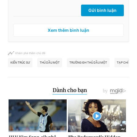
Gửi bình luận
Xem thêm bình luận
Khám phá thêm chủ đề
KIẾN TRÚC SƯ
THỦ DẦU MỘT
TRƯỜNG ĐH THỦ DẦU MỘT
TẠP CHÍ XÂY