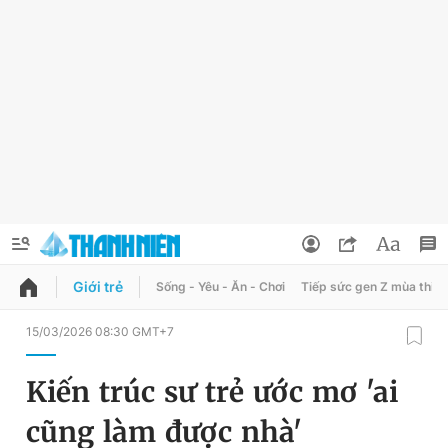
Giới trẻ
Sống - Yêu - Ăn - Chơi
Tiếp sức gen Z mùa thi
QUẢNG CÁO
ĐẶT BÁO
15/03/2026 08:30 GMT+7
Thông tin tài khoản
Kiến trúc sư trẻ ước mơ 'ai
Đổi mật khẩu
Chuyên mục
cũng làm được nhà'
Tin đã lưu