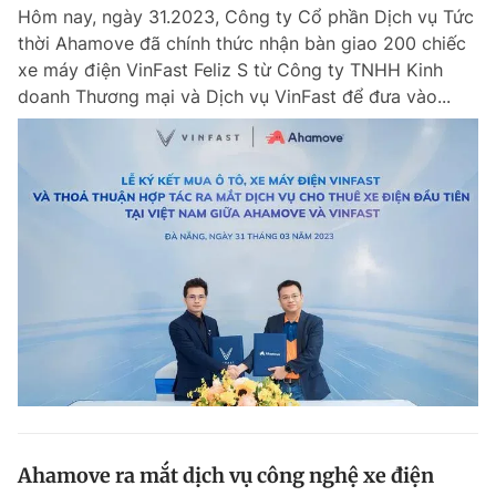
Hôm nay, ngày 31.2023, Công ty Cổ phần Dịch vụ Tức
thời Ahamove đã chính thức nhận bàn giao 200 chiếc
xe máy điện VinFast Feliz S từ Công ty TNHH Kinh
Đọc Thanh Niên trên điện thoại
doanh Thương mại và Dịch vụ VinFast để đưa vào...
Theo dõi báo trên
Hotline
Liên hệ quảng cáo
0906 645 777
0908 780 404
Đặt báo
Quảng cáo
RSS
Tòa soạn
Chính sách bảo m
Tổng biên tập: Nguyễn Ngọc Toàn
Phó tổng biên tập thường trực: Hải Thành
Phó tổng biên tập: Lâm Hiếu Dũng
Phó tổng biên tập: Trần Việt Hưng
Ahamove ra mắt dịch vụ công nghệ xe điện
Tổng thư ký tòa soạn: Đức Trung