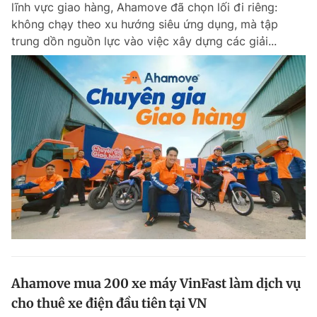
lĩnh vực giao hàng, Ahamove đã chọn lối đi riêng:
Chuyên mục khác
không chạy theo xu hướng siêu ứng dụng, mà tập
Tin đã xem
trung dồn nguồn lực vào việc xây dựng các giải...
Chào ngày mới
Tin 24h
Đăng xuất
Tin thị trường
Tin 360
Video
Magazine
Sản phẩm khác
Tiện ích
Bạn cần biết
Thông tin tòa soạn
Liên hệ quảng cáo
Ahamove mua 200 xe máy VinFast làm dịch vụ
cho thuê xe điện đầu tiên tại VN