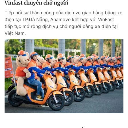
Vinfast chuyên chở người
Giấy phép xuất bản số 110/GP - BTTTT cấp ngày 24.3.2020
© 2003-2026 Bản quyền thuộc về Báo Thanh Niên. Cấm sao chép
Tiếp nối sự thành công của dịch vụ giao hàng bằng xe
dưới mọi hình thức nếu không có sự chấp thuận bằng văn bản.
điện tại TP.Đà Nẵng, Ahamove kết hợp với VinFast
Phát triển bởi ePi Technologies, JSC.
tiếp tục mở rộng dịch vụ chở người bằng xe điện tại
Việt Nam.