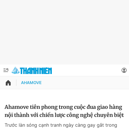
AHAMOVE
QUẢNG CÁO
ĐẶT BÁO
Thông tin tài khoản
Ahamove tiên phong trong cuộc đua giao hàng
nội thành với chiến lược công nghệ chuyên biệt
Đổi mật khẩu
Chuyên mục
Trước làn sóng cạnh tranh ngày càng gay gắt trong
Tin đã lưu