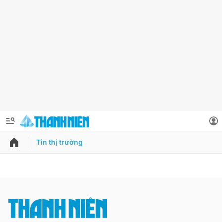
Tin thị trường
QUẢNG CÁO
ĐẶT BÁO
Thông tin tài khoản
Đổi mật khẩu
Chuyên mục
Tin đã lưu