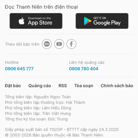
Đọc Thanh Niên trên điện thoại
Chuyên mục khác
Tin đã xem
Chào ngày mới
Tin 24h
Đăng xuất
Tin thị trường
Tin 360
Theo dõi báo trên
Video
Magazine
Hotline
Liên hệ quảng cáo
0906 645 777
0908 780 404
Sản phẩm khác
Đặt báo
Quảng cáo
RSS
Tòa soạn
Chính sách bảo m
Tiện ích
Bạn cần biết
Tổng biên tập: Nguyễn Ngọc Toàn
Phó tổng biên tập thường trực: Hải Thành
Phó tổng biên tập: Lâm Hiếu Dũng
Thông tin tòa soạn
Liên hệ quảng cáo
Phó tổng biên tập: Trần Việt Hưng
Tổng thư ký tòa soạn: Đức Trung
Giấy phép xuất bản số 110/GP - BTTTT cấp ngày 24.3.2020
© 2003-2026 Bản quyền thuộc về Báo Thanh Niên.