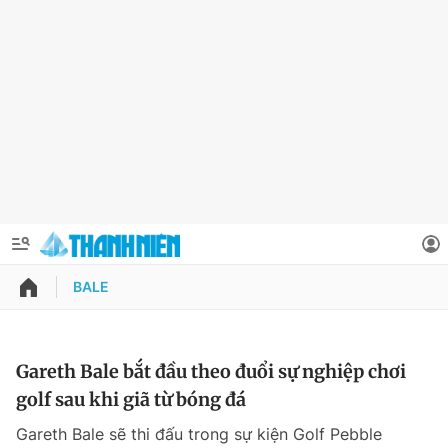
BALE
QUẢNG CÁO
ĐẶT BÁO
Thông tin tài khoản
Gareth Bale bắt đầu theo đuổi sự nghiệp chơi
golf sau khi giã từ bóng đá
Đổi mật khẩu
Chuyên mục
Gareth Bale sẽ thi đấu trong sự kiện Golf Pebble
Tin đã lưu