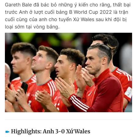
Gareth Bale đã bác bỏ những ý kiến ​​cho rằng, thất bại
trước Anh ở lượt cuối bảng B World Cup 2022 là trận
cuối cùng của anh cho tuyển Xứ Wales sau khi đội bị
Đọc Thanh Niên trên điện thoại
loại sớm tại vòng bảng.
Theo dõi báo trên
Hotline
Liên hệ quảng cáo
0906 645 777
0908 780 404
Đặt báo
Quảng cáo
RSS
Tòa soạn
Chính sách bảo m
Tổng biên tập: Nguyễn Ngọc Toàn
Phó tổng biên tập thường trực: Hải Thành
Phó tổng biên tập: Lâm Hiếu Dũng
Phó tổng biên tập: Trần Việt Hưng
Highlights: Anh 3-0 Xứ Wales
Tổng thư ký tòa soạn: Đức Trung