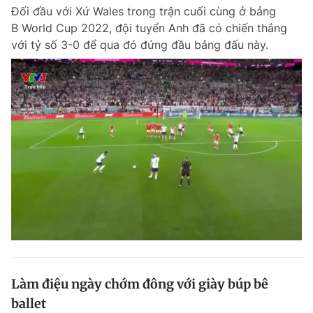
Đối đầu với Xứ Wales trong trận cuối cùng ở bảng
Giấy phép xuất bản số 110/GP - BTTTT cấp ngày 24.3.2020
© 2003-2026 Bản quyền thuộc về Báo Thanh Niên. Cấm sao chép
B World Cup 2022, đội tuyển Anh đã có chiến thắng
dưới mọi hình thức nếu không có sự chấp thuận bằng văn bản.
với tỷ số 3-0 để qua đó đứng đầu bảng đấu này.
Phát triển bởi ePi Technologies, JSC.
Làm điệu ngày chớm đông với giày búp bê
ballet