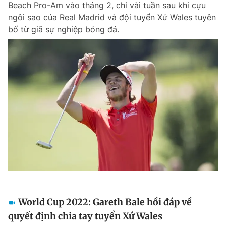
Beach Pro-Am vào tháng 2, chỉ vài tuần sau khi cựu
Chuyên mục khác
ngôi sao của Real Madrid và đội tuyển Xứ Wales tuyên
Tin đã xem
bố từ giã sự nghiệp bóng đá.
Chào ngày mới
Tin 24h
Đăng xuất
Tin thị trường
Tin 360
Video
Magazine
Sản phẩm khác
Tiện ích
Bạn cần biết
Thông tin tòa soạn
Liên hệ quảng cáo
World Cup 2022: Gareth Bale hồi đáp về
quyết định chia tay tuyển Xứ Wales