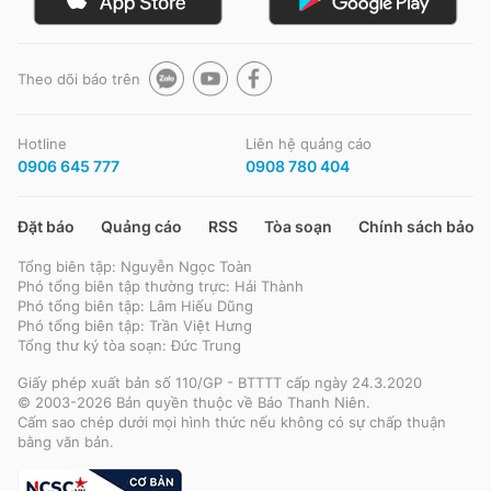
Theo dõi báo trên
Hotline
Liên hệ quảng cáo
0906 645 777
0908 780 404
Đặt báo
Quảng cáo
RSS
Tòa soạn
Chính sách bảo m
Tổng biên tập: Nguyễn Ngọc Toàn
Phó tổng biên tập thường trực: Hải Thành
Phó tổng biên tập: Lâm Hiếu Dũng
Phó tổng biên tập: Trần Việt Hưng
Tổng thư ký tòa soạn: Đức Trung
Giấy phép xuất bản số 110/GP - BTTTT cấp ngày 24.3.2020
© 2003-2026 Bản quyền thuộc về Báo Thanh Niên.
Cấm sao chép dưới mọi hình thức nếu không có sự chấp thuận
bằng văn bản.