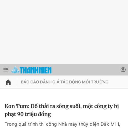
BÁO CÁO ĐÁNH GIÁ TÁC ĐỘNG MÔI TRƯỜNG
QUẢNG CÁO
ĐẶT BÁO
Thông tin tài khoản
Kon Tum: Đổ thải ra sông suối, một công ty bị
phạt 90 triệu đồng
Đổi mật khẩu
Chuyên mục
Trong quá trình thi công Nhà máy thủy điện Đăk Mi 1,
Tin đã lưu