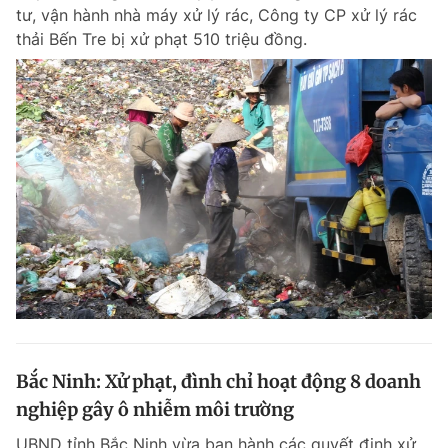
tư, vận hành nhà máy xử lý rác, Công ty CP xử lý rác
thải Bến Tre bị xử phạt 510 triệu đồng.
Đọc Thanh Niên trên điện thoại
Theo dõi báo trên
Hotline
Liên hệ quảng cáo
0906 645 777
0908 780 404
Đặt báo
Quảng cáo
RSS
Tòa soạn
Chính sách bảo m
Tổng biên tập: Nguyễn Ngọc Toàn
Bắc Ninh: Xử phạt, đình chỉ hoạt động 8 doanh
Phó tổng biên tập thường trực: Hải Thành
Phó tổng biên tập: Lâm Hiếu Dũng
nghiệp gây ô nhiễm môi trường
Phó tổng biên tập: Trần Việt Hưng
Tổng thư ký tòa soạn: Đức Trung
UBND tỉnh Bắc Ninh vừa ban hành các quyết định xử