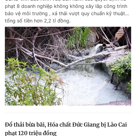
phạt 8 doanh nghiệp không không xây lắp công trình
Giấy phép xuất bản số 110/GP - BTTTT cấp ngày 24.3.2020
© 2003-2026 Bản quyền thuộc về Báo Thanh Niên. Cấm sao chép
bảo vệ môi trường , xả thải vượt quy chuẩn kỹ thuật…
dưới mọi hình thức nếu không có sự chấp thuận bằng văn bản.
tổng số tiền hơn 2,2 tỉ đồng.
Phát triển bởi ePi Technologies, JSC.
Đổ thải bừa bãi, Hóa chất Đức Giang bị Lào Cai
phạt 120 triệu đồng