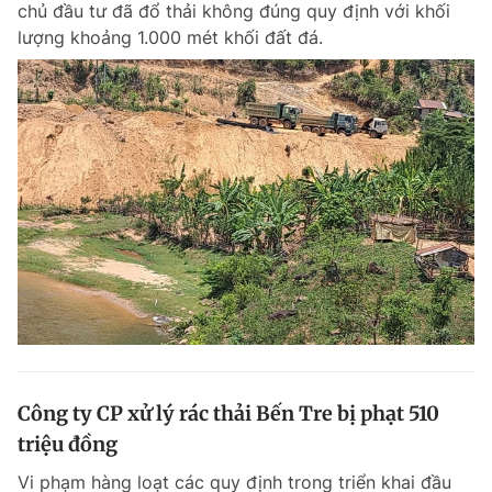
chủ đầu tư đã đổ thải không đúng quy định với khối
Chuyên mục khác
lượng khoảng 1.000 mét khối đất đá.
Tin đã xem
Chào ngày mới
Tin 24h
Đăng xuất
Tin thị trường
Tin 360
Video
Magazine
Sản phẩm khác
Tiện ích
Bạn cần biết
Thông tin tòa soạn
Liên hệ quảng cáo
Công ty CP xử lý rác thải Bến Tre bị phạt 510
triệu đồng
Vi phạm hàng loạt các quy định trong triển khai đầu