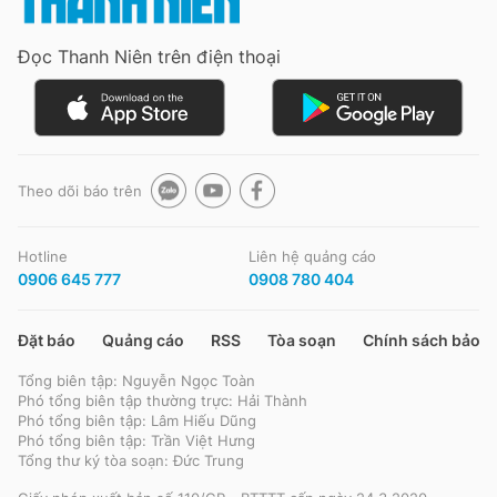
Đọc Thanh Niên trên điện thoại
Đọc Thanh Niên trên điện thoại
Theo dõi báo trên
Theo dõi báo trên
Hotline
Liên hệ quảng cáo
Hotline
Liên hệ quảng cáo
0906 645 777
0908 780 404
0906 645 777
0908 780 404
Đặt báo
Quảng cáo
RSS
Tòa soạn
Chính sách bảo m
Đặt báo
Quảng cáo
RSS
Tòa soạn
Chính sách bảo m
Tổng biên tập: Nguyễn Ngọc Toàn
Tổng biên tập: Nguyễn Ngọc Toàn
Phó tổng biên tập thường trực: Hải Thành
Phó tổng biên tập thường trực: Hải Thành
Phó tổng biên tập: Lâm Hiếu Dũng
Phó tổng biên tập: Lâm Hiếu Dũng
Phó tổng biên tập: Trần Việt Hưng
Phó tổng biên tập: Trần Việt Hưng
Tổng thư ký tòa soạn: Đức Trung
Tổng thư ký tòa soạn: Đức Trung