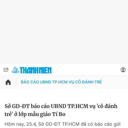
BÁO CÁO UBND TP.HCM VỤ CÔ ĐÁNH TRẺ
QUẢNG CÁO
ĐẶT BÁO
Thông tin tài khoản
Sở GD-ĐT báo cáo UBND TP.HCM vụ 'cô đánh
trẻ' ở lớp mẫu giáo Tí Bo
Đổi mật khẩu
Chuyên mục
Hôm nay, 25.4, Sở GD-ĐT TP.HCM đã có báo cáo gửi
Tin đã lưu