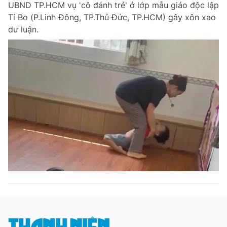
UBND TP.HCM vụ 'cô đánh trẻ' ở lớp mẫu giáo độc lập
Chuyên mục khác
Tí Bo (P.Linh Đông, TP.Thủ Đức, TP.HCM) gây xôn xao
Tin đã xem
dư luận.
Chào ngày mới
Tin 24h
Đăng xuất
Tin thị trường
Tin 360
Video
Magazine
Sản phẩm khác
Tiện ích
Bạn cần biết
Thông tin tòa soạn
Liên hệ quảng cáo