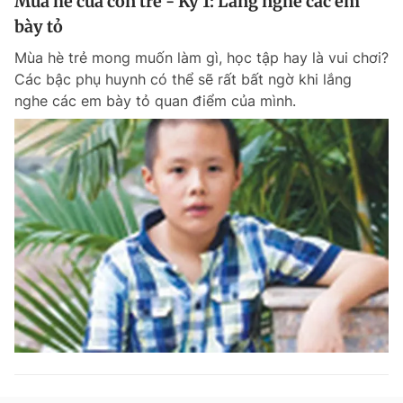
Mùa hè của con trẻ - Kỳ 1: Lắng nghe các em
Giấy phép xuất bản số 110/GP - BTTTT cấp ngày 24.3.2020
bày tỏ
© 2003-2026 Bản quyền thuộc về Báo Thanh Niên. Cấm sao chép
dưới mọi hình thức nếu không có sự chấp thuận bằng văn bản.
Mùa hè trẻ mong muốn làm gì, học tập hay là vui chơi?
Phát triển bởi ePi Technologies, JSC.
Các bậc phụ huynh có thể sẽ rất bất ngờ khi lắng
nghe các em bày tỏ quan điểm của mình.