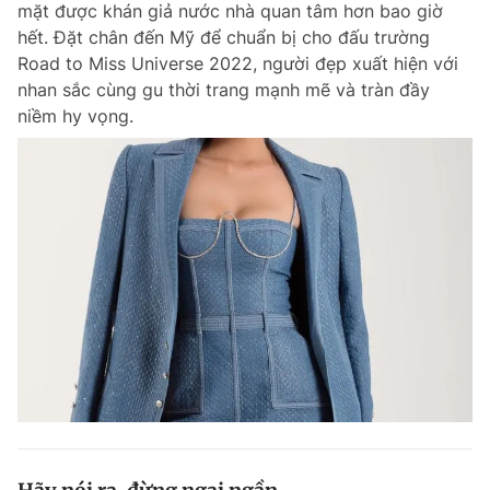
mặt được khán giả nước nhà quan tâm hơn bao giờ
Chuyên mục khác
hết. Đặt chân đến Mỹ để chuẩn bị cho đấu trường
Tin đã xem
Road to Miss Universe 2022, người đẹp xuất hiện với
Chào ngày mới
Tin 24h
nhan sắc cùng gu thời trang mạnh mẽ và tràn đầy
Đăng xuất
niềm hy vọng.
Tin thị trường
Tin 360
Video
Magazine
Sản phẩm khác
Tiện ích
Bạn cần biết
Thông tin tòa soạn
Liên hệ quảng cáo