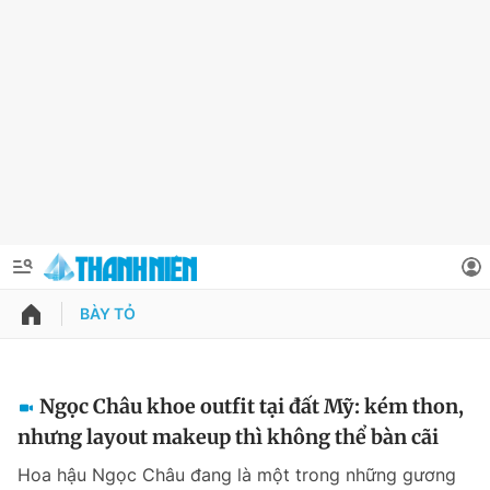
BÀY TỎ
QUẢNG CÁO
ĐẶT BÁO
Thông tin tài khoản
Ngọc Châu khoe outfit tại đất Mỹ: kém thon,
nhưng layout makeup thì không thể bàn cãi
Đổi mật khẩu
Chuyên mục
Hoa hậu Ngọc Châu đang là một trong những gương
Tin đã lưu