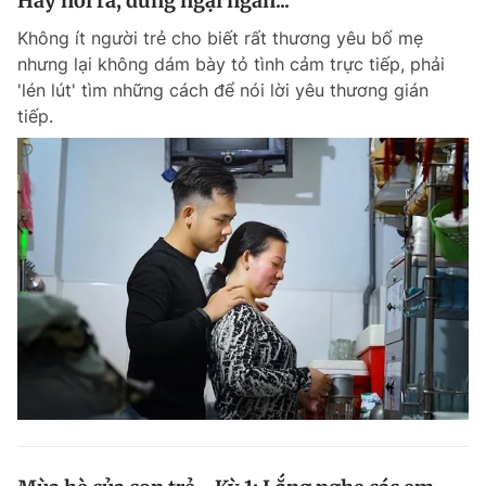
Hãy nói ra, đừng ngại ngần...
Không ít người trẻ cho biết rất thương yêu bố mẹ
nhưng lại không dám bày tỏ tình cảm trực tiếp, phải
Đọc Thanh Niên trên điện thoại
'lén lút' tìm những cách để nói lời yêu thương gián
tiếp.
Theo dõi báo trên
Hotline
Liên hệ quảng cáo
0906 645 777
0908 780 404
Đặt báo
Quảng cáo
RSS
Tòa soạn
Chính sách bảo m
Tổng biên tập: Nguyễn Ngọc Toàn
Phó tổng biên tập thường trực: Hải Thành
Phó tổng biên tập: Lâm Hiếu Dũng
Phó tổng biên tập: Trần Việt Hưng
Tổng thư ký tòa soạn: Đức Trung