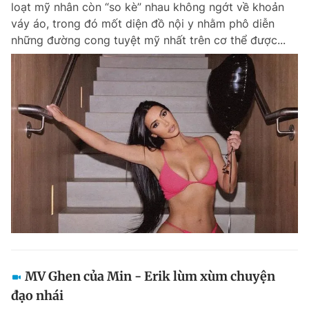
loạt mỹ nhân còn “so kè” nhau không ngớt về khoản
Chuyên mục khác
váy áo, trong đó mốt diện đồ nội y nhằm phô diễn
Tin đã xem
những đường cong tuyệt mỹ nhất trên cơ thể được...
Chào ngày mới
Tin 24h
Đăng xuất
Tin thị trường
Tin 360
Video
Magazine
Sản phẩm khác
Tiện ích
Bạn cần biết
Thông tin tòa soạn
Liên hệ quảng cáo
MV Ghen của Min - Erik lùm xùm chuyện
đạo nhái