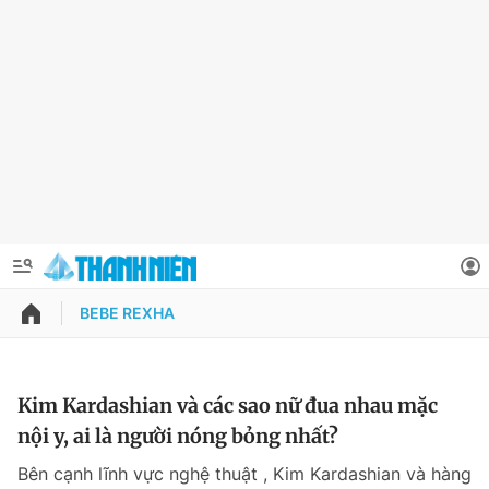
BEBE REXHA
QUẢNG CÁO
ĐẶT BÁO
Thông tin tài khoản
Kim Kardashian và các sao nữ đua nhau mặc
nội y, ai là người nóng bỏng nhất?
Đổi mật khẩu
Chuyên mục
Bên cạnh lĩnh vực nghệ thuật , Kim Kardashian và hàng
Tin đã lưu