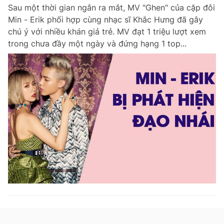
Sau một thời gian ngắn ra mắt, MV "Ghen" của cặp đôi
Min - Erik phối hợp cùng nhạc sĩ Khắc Hưng đã gây
chú ý với nhiều khán giả trẻ. MV đạt 1 triệu lượt xem
Đọc Thanh Niên trên điện thoại
trong chưa đầy một ngày và đứng hạng 1 top...
Theo dõi báo trên
Hotline
Liên hệ quảng cáo
0906 645 777
0908 780 404
Đặt báo
Quảng cáo
RSS
Tòa soạn
Chính sách bảo m
Tổng biên tập: Nguyễn Ngọc Toàn
Phó tổng biên tập thường trực: Hải Thành
Phó tổng biên tập: Lâm Hiếu Dũng
Phó tổng biên tập: Trần Việt Hưng
Tổng thư ký tòa soạn: Đức Trung