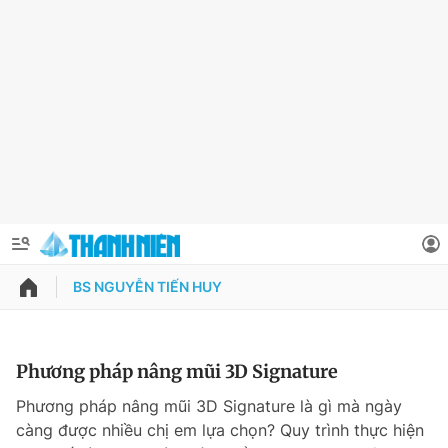
BS NGUYỄN TIẾN HUY
QUẢNG CÁO
ĐẶT BÁO
Thông tin tài khoản
Phương pháp nâng mũi 3D Signature
Đổi mật khẩu
Phương pháp nâng mũi 3D Signature là gì mà ngày
Chuyên mục
càng được nhiều chị em lựa chọn? Quy trình thực hiện
Tin đã lưu