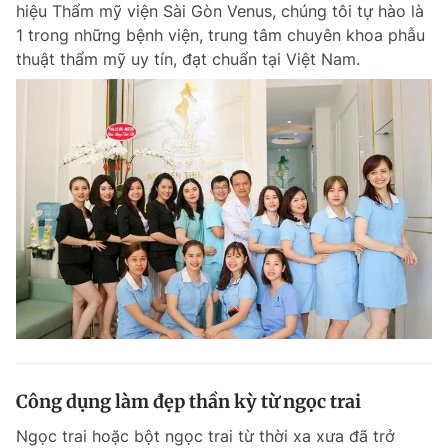
hiệu Thẩm mỹ viện Sài Gòn Venus, chúng tôi tự hào là
1 trong những bệnh viện, trung tâm chuyên khoa phẫu
thuật thẩm mỹ uy tín, đạt chuẩn tại Việt Nam.
Đọc Thanh Niên trên điện thoại
Theo dõi báo trên
Hotline
Liên hệ quảng cáo
0906 645 777
0908 780 404
Đặt báo
Quảng cáo
RSS
Tòa soạn
Chính sách bảo m
Tổng biên tập: Nguyễn Ngọc Toàn
Phó tổng biên tập thường trực: Hải Thành
Phó tổng biên tập: Lâm Hiếu Dũng
Công dụng làm đẹp thần kỳ từ ngọc trai
Phó tổng biên tập: Trần Việt Hưng
Tổng thư ký tòa soạn: Đức Trung
Ngọc trai hoặc bột ngọc trai từ thời xa xưa đã trở