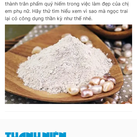
thành trân phẩm quý hiếm trong việc làm đẹp của chị
Giấy phép xuất bản số 110/GP - BTTTT cấp ngày 24.3.2020
em phụ nữ. Hãy thử tìm hiểu xem vì sao mà ngọc trai
© 2003-2026 Bản quyền thuộc về Báo Thanh Niên. Cấm sao chép
dưới mọi hình thức nếu không có sự chấp thuận bằng văn bản.
lại có công dụng thần kỳ như thế nhé.
Phát triển bởi ePi Technologies, JSC.