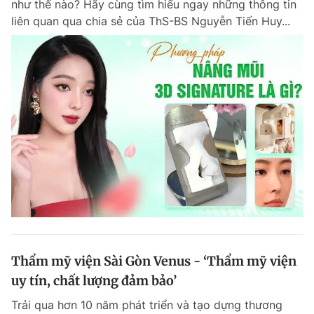
như thế nào? Hãy cùng tìm hiểu ngay những thông tin
Chuyên mục khác
liên quan qua chia sẻ của ThS-BS Nguyễn Tiến Huy...
Tin đã xem
Chào ngày mới
Tin 24h
Đăng xuất
Tin thị trường
Tin 360
Video
Magazine
Sản phẩm khác
Tiện ích
Bạn cần biết
Thông tin tòa soạn
Liên hệ quảng cáo
Thẩm mỹ viện Sài Gòn Venus - ‘Thẩm mỹ viện
uy tín, chất lượng đảm bảo’
Trải qua hơn 10 năm phát triển và tạo dựng thương