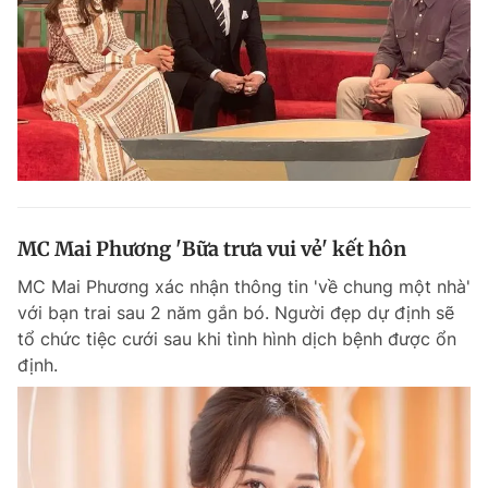
Giấy phép xuất bản số 110/GP - BTTTT cấp ngày 24.3.2020
© 2003-2026 Bản quyền thuộc về Báo Thanh Niên. Cấm sao chép
dưới mọi hình thức nếu không có sự chấp thuận bằng văn bản.
Phát triển bởi ePi Technologies, JSC.
MC Mai Phương 'Bữa trưa vui vẻ' kết hôn
MC Mai Phương xác nhận thông tin 'về chung một nhà'
với bạn trai sau 2 năm gắn bó. Người đẹp dự định sẽ
tổ chức tiệc cưới sau khi tình hình dịch bệnh được ổn
định.