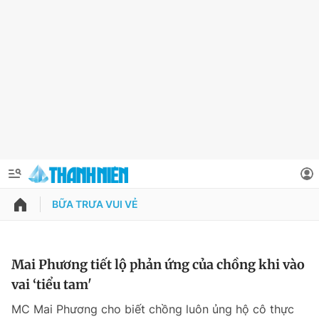
BỮA TRƯA VUI VẺ
QUẢNG CÁO
ĐẶT BÁO
Thông tin tài khoản
Mai Phương tiết lộ phản ứng của chồng khi vào
vai ‘tiểu tam'
Đổi mật khẩu
Chuyên mục
MC Mai Phương cho biết chồng luôn ủng hộ cô thực
Tin đã lưu