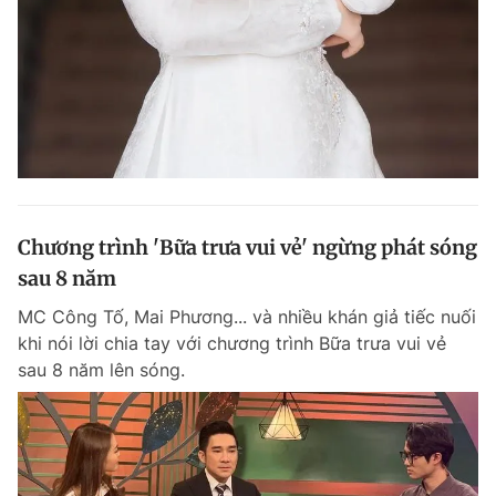
Đọc Thanh Niên trên điện thoại
Theo dõi báo trên
Chương trình 'Bữa trưa vui vẻ' ngừng phát sóng
sau 8 năm
Hotline
Liên hệ quảng cáo
0906 645 777
0908 780 404
MC Công Tố, Mai Phương... và nhiều khán giả tiếc nuối
khi nói lời chia tay với chương trình Bữa trưa vui vẻ
Đặt báo
Quảng cáo
RSS
Tòa soạn
Chính sách bảo m
sau 8 năm lên sóng.
Tổng biên tập: Nguyễn Ngọc Toàn
Phó tổng biên tập thường trực: Hải Thành
Phó tổng biên tập: Lâm Hiếu Dũng
Phó tổng biên tập: Trần Việt Hưng
Tổng thư ký tòa soạn: Đức Trung