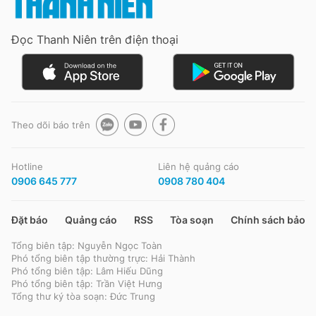
Giấy phép xuất bản số 110/GP - BTTTT cấp ngày 24.3.2020
© 2003-2026 Bản quyền thuộc về Báo Thanh Niên. Cấm sao chép
Đọc Thanh Niên trên điện thoại
dưới mọi hình thức nếu không có sự chấp thuận bằng văn bản.
Phát triển bởi ePi Technologies, JSC.
Theo dõi báo trên
Hotline
Liên hệ quảng cáo
0906 645 777
0908 780 404
Đặt báo
Quảng cáo
RSS
Tòa soạn
Chính sách bảo m
Tổng biên tập: Nguyễn Ngọc Toàn
Phó tổng biên tập thường trực: Hải Thành
Phó tổng biên tập: Lâm Hiếu Dũng
Phó tổng biên tập: Trần Việt Hưng
Tổng thư ký tòa soạn: Đức Trung