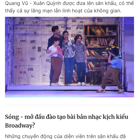
Quang Vũ - Xuân Quỳnh được đưa lên sân khấu, có thể
Chuyên mục khác
thấy cả sự lãng mạn lẫn linh hoạt của không gian.
Tin đã xem
Chào ngày mới
Tin 24h
Đăng xuất
Tin thị trường
Tin 360
Video
Magazine
Sản phẩm khác
Tiện ích
Bạn cần biết
Thông tin tòa soạn
Liên hệ quảng cáo
Sóng - mở đầu đào tạo bài bản nhạc kịch kiểu
Broadway?
Những chuyển động của diễn viên trên sân khấu đã