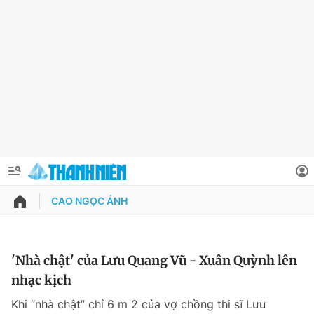
CAO NGỌC ÁNH
QUẢNG CÁO
ĐẶT BÁO
Thông tin tài khoản
'Nhà chật' của Lưu Quang Vũ - Xuân Quỳnh lên
nhạc kịch
Đổi mật khẩu
Chuyên mục
Khi “nhà chật” chỉ 6 m 2 của vợ chồng thi sĩ Lưu
Tin đã lưu