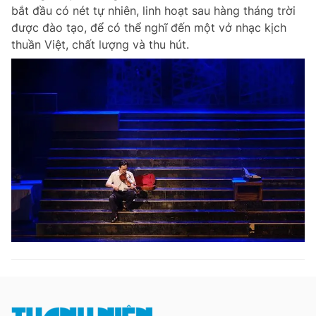
bắt đầu có nét tự nhiên, linh hoạt sau hàng tháng trời
được đào tạo, để có thể nghĩ đến một vở nhạc kịch
thuần Việt, chất lượng và thu hút.
Đọc Thanh Niên trên điện thoại
Theo dõi báo trên
Hotline
Liên hệ quảng cáo
0906 645 777
0908 780 404
Đặt báo
Quảng cáo
RSS
Tòa soạn
Chính sách bảo m
Tổng biên tập: Nguyễn Ngọc Toàn
Phó tổng biên tập thường trực: Hải Thành
Phó tổng biên tập: Lâm Hiếu Dũng
Phó tổng biên tập: Trần Việt Hưng
Tổng thư ký tòa soạn: Đức Trung