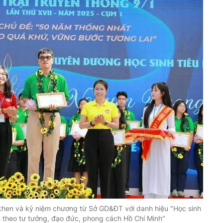
hen và kỷ niệm chương từ Sở GD&ĐT với danh hiệu "Học sinh
m theo tư tưởng, đạo đức, phong cách Hồ Chí Minh"