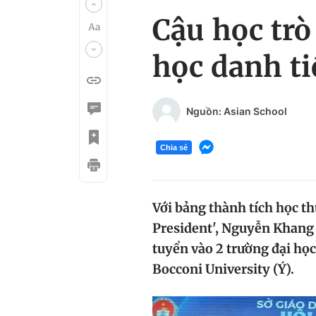
Cậu học trò
học danh t
Nguồn: Asian School
Chia sẻ
Với bảng thành tích học th
President', Nguyễn Khang (
tuyển vào 2 trường đại học
Bocconi University (Ý).