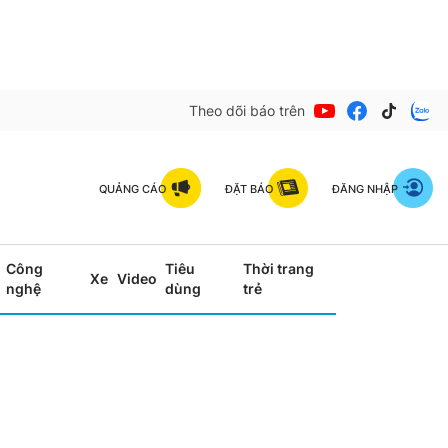
Theo dõi báo trên
QUẢNG CÁO
ĐẶT BÁO
ĐĂNG NHẬP
Công
Tiêu
Thời trang
Xe
Video
nghệ
dùng
trẻ