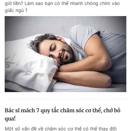
giờ liền? Làm sao bạn có thể nhanh chóng chìm vào
giấc ngủ ?
Đọc Thanh Niên trên điện thoại
Theo dõi báo trên
Hotline
Liên hệ quảng cáo
0906 645 777
0908 780 404
Đặt báo
Quảng cáo
RSS
Tòa soạn
Chính sách bảo m
Tổng biên tập: Nguyễn Ngọc Toàn
Bác sĩ mách 7 quy tắc chăm sóc cơ thể, chớ bỏ
Phó tổng biên tập thường trực: Hải Thành
Phó tổng biên tập: Lâm Hiếu Dũng
qua!
Phó tổng biên tập: Trần Việt Hưng
Tổng thư ký tòa soạn: Đức Trung
Một số vấn đề về chăm sóc cơ thể có thể thay đổi