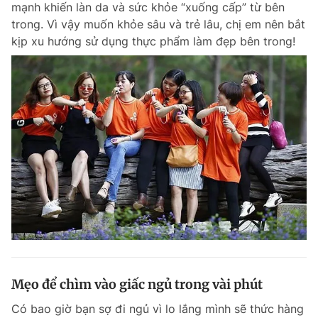
mạnh khiến làn da và sức khỏe “xuống cấp” từ bên
Chuyên mục khác
trong. Vì vậy muốn khỏe sâu và trẻ lâu, chị em nên bắt
Tin đã xem
kịp xu hướng sử dụng thực phẩm làm đẹp bên trong!
Chào ngày mới
Tin 24h
Đăng xuất
Tin thị trường
Tin 360
Video
Magazine
Sản phẩm khác
Tiện ích
Bạn cần biết
Thông tin tòa soạn
Liên hệ quảng cáo
Mẹo để chìm vào giấc ngủ trong vài phút
Có bao giờ bạn sợ đi ngủ vì lo lắng mình sẽ thức hàng