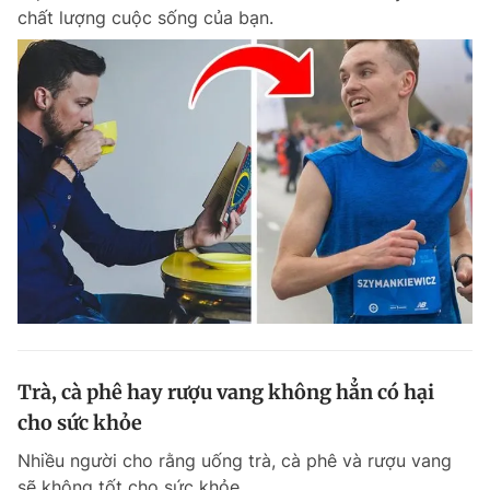
chất lượng cuộc sống của bạn.
Giấy phép xuất bản số 110/GP - BTTTT cấp ngày 24.3.2020
© 2003-2026 Bản quyền thuộc về Báo Thanh Niên. Cấm sao chép
dưới mọi hình thức nếu không có sự chấp thuận bằng văn bản.
Phát triển bởi ePi Technologies, JSC.
Trà, cà phê hay rượu vang không hẳn có hại
cho sức khỏe
Nhiều người cho rằng uống trà, cà phê và rượu vang
sẽ không tốt cho sức khỏe.