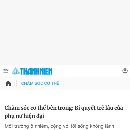
CHĂM SÓC CƠ THỂ
QUẢNG CÁO
ĐẶT BÁO
Thông tin tài khoản
Chăm sóc cơ thể bên trong: Bí quyết trẻ lâu của
phụ nữ hiện đại
Đổi mật khẩu
Chuyên mục
Môi trường ô nhiễm, cộng với lối sống không lành
Tin đã lưu