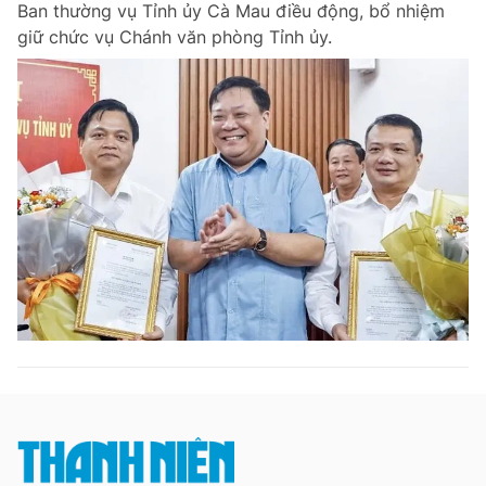
Ban thường vụ Tỉnh ủy Cà Mau điều động, bổ nhiệm
Chuyên mục khác
giữ chức vụ Chánh văn phòng Tỉnh ủy.
Tin đã xem
Chào ngày mới
Tin 24h
Đăng xuất
Tin thị trường
Tin 360
Video
Magazine
Sản phẩm khác
Tiện ích
Bạn cần biết
Thông tin tòa soạn
Liên hệ quảng cáo