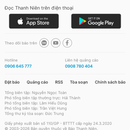
Đọc Thanh Niên trên điện thoại
Đọc Thanh Niên trên điện thoại
Theo dõi báo trên
Theo dõi báo trên
Hotline
Liên hệ quảng cáo
0906 645 777
0908 780 404
Hotline
Liên hệ quảng cáo
0906 645 777
0908 780 404
Đặt báo
Quảng cáo
RSS
Tòa soạn
Chính sách bảo m
Tổng biên tập: Nguyễn Ngọc Toàn
Đặt báo
Quảng cáo
RSS
Tòa soạn
Chính sách bảo m
Phó tổng biên tập thường trực: Hải Thành
Phó tổng biên tập: Lâm Hiếu Dũng
Tổng biên tập: Nguyễn Ngọc Toàn
Phó tổng biên tập: Trần Việt Hưng
Phó tổng biên tập thường trực: Hải Thành
Tổng thư ký tòa soạn: Đức Trung
Phó tổng biên tập: Lâm Hiếu Dũng
Phó tổng biên tập: Trần Việt Hưng
Giấy phép xuất bản số 110/GP - BTTTT cấp ngày 24.3.2020
Tổng thư ký tòa soạn: Đức Trung
© 2003-2026 Bản quyền thuộc về Báo Thanh Niên.