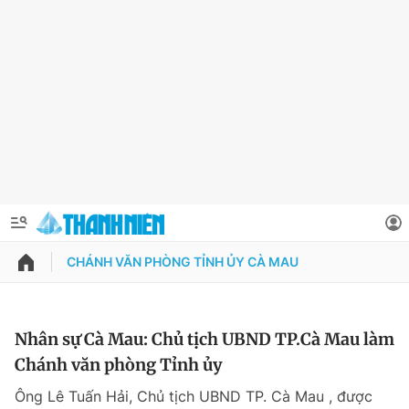
CHÁNH VĂN PHÒNG TỈNH ỦY CÀ MAU
QUẢNG CÁO
ĐẶT BÁO
Thông tin tài khoản
Nhân sự Cà Mau: Chủ tịch UBND TP.Cà Mau làm
Chánh văn phòng Tỉnh ủy
Đổi mật khẩu
Chuyên mục
Ông Lê Tuấn Hải, Chủ tịch UBND TP. Cà Mau , được
Tin đã lưu