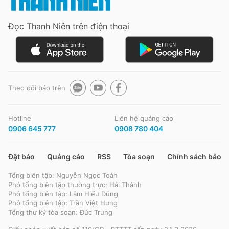
Đọc Thanh Niên trên điện thoại
Đọc Thanh Niên trên điện thoại
Theo dõi báo trên
Theo dõi báo trên
Hotline
Liên hệ quảng cáo
Hotline
Liên hệ quảng cáo
0906 645 777
0908 780 404
0906 645 777
0908 780 404
Đặt báo
Quảng cáo
RSS
Tòa soạn
Chính sách bảo m
Đặt báo
Quảng cáo
RSS
Tòa soạn
Chính sách bảo m
Tổng biên tập: Nguyễn Ngọc Toàn
Tổng biên tập: Nguyễn Ngọc Toàn
Phó tổng biên tập thường trực: Hải Thành
Phó tổng biên tập thường trực: Hải Thành
Phó tổng biên tập: Lâm Hiếu Dũng
Phó tổng biên tập: Lâm Hiếu Dũng
Phó tổng biên tập: Trần Việt Hưng
Phó tổng biên tập: Trần Việt Hưng
Tổng thư ký tòa soạn: Đức Trung
Tổng thư ký tòa soạn: Đức Trung