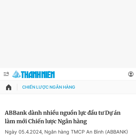
CHIẾN LƯỢC NGÂN HÀNG
QUẢNG CÁO
ĐẶT BÁO
Thông tin tài khoản
ABBank dành nhiều nguồn lực đầu tư Dự án
làm mới Chiến lược Ngân hàng
Đổi mật khẩu
Chuyên mục
Ngày 05.4.2024, Ngân hàng TMCP An Bình (ABBANK)
Tin đã lưu