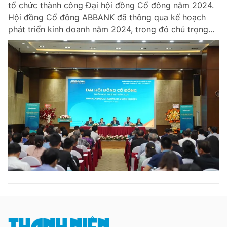
tổ chức thành công Đại hội đồng Cổ đông năm 2024.
Chuyên mục khác
Hội đồng Cổ đông ABBANK đã thông qua kế hoạch
Tin đã xem
phát triển kinh doanh năm 2024, trong đó chú trọng...
Chào ngày mới
Tin 24h
Đăng xuất
Tin thị trường
Tin 360
Video
Magazine
Sản phẩm khác
Tiện ích
Bạn cần biết
Thông tin tòa soạn
Liên hệ quảng cáo