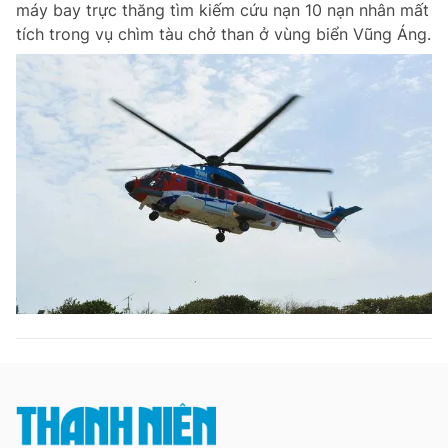
máy bay trực thăng tìm kiếm cứu nạn 10 nạn nhân mất
Chuyên mục khác
tích trong vụ chìm tàu chở than ở vùng biển Vũng Áng.
Tin đã xem
Chào ngày mới
Tin 24h
Đăng xuất
Tin thị trường
Tin 360
Video
Magazine
Sản phẩm khác
Tiện ích
Bạn cần biết
Thông tin tòa soạn
Liên hệ quảng cáo