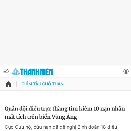
CHÌM TÀU CHỞ THAN
QUẢNG CÁO
ĐẶT BÁO
Thông tin tài khoản
Quân đội điều trực thăng tìm kiếm 10 nạn nhân
mất tích trên biển Vũng Áng
Đổi mật khẩu
Chuyên mục
Cục Cứu hộ, cứu nạn đã đề nghị Binh đoàn 18 điều
Tin đã lưu