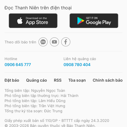
Đọc Thanh Niên trên điện thoại
Đọc Thanh Niên trên điện thoại
Theo dõi báo trên
Theo dõi báo trên
Hotline
Liên hệ quảng cáo
0906 645 777
0908 780 404
Hotline
Liên hệ quảng cáo
0906 645 777
0908 780 404
Đặt báo
Quảng cáo
RSS
Tòa soạn
Chính sách bảo m
Tổng biên tập: Nguyễn Ngọc Toàn
Đặt báo
Quảng cáo
RSS
Tòa soạn
Chính sách bảo m
Phó tổng biên tập thường trực: Hải Thành
Phó tổng biên tập: Lâm Hiếu Dũng
Tổng biên tập: Nguyễn Ngọc Toàn
Phó tổng biên tập: Trần Việt Hưng
Phó tổng biên tập thường trực: Hải Thành
Tổng thư ký tòa soạn: Đức Trung
Phó tổng biên tập: Lâm Hiếu Dũng
Phó tổng biên tập: Trần Việt Hưng
Giấy phép xuất bản số 110/GP - BTTTT cấp ngày 24.3.2020
Tổng thư ký tòa soạn: Đức Trung
© 2003-2026 Bản quyền thuộc về Báo Thanh Niên.