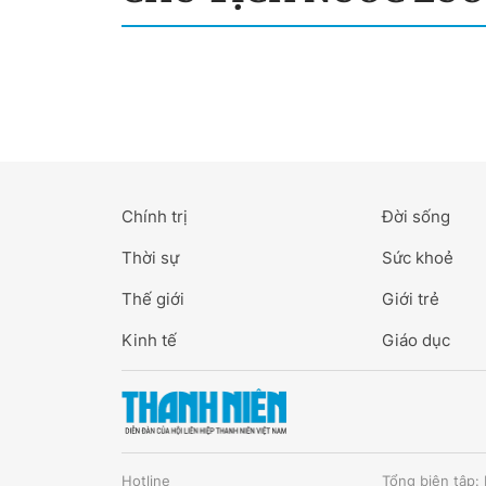
Chính trị
Đời sống
Thời sự
Sức khoẻ
Thế giới
Giới trẻ
Kinh tế
Giáo dục
Hotline
Tổng biên tập