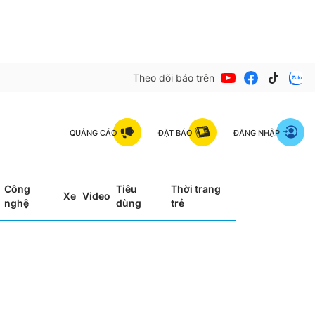
Theo dõi báo trên
QUẢNG CÁO
ĐẶT BÁO
ĐĂNG NHẬP
Công
Tiêu
Thời trang
Xe
Video
nghệ
dùng
trẻ