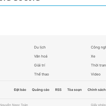
Du lịch
Công ng
Văn hoá
Xe
Giải trí
Thời tran
Thể thao
Video
Đặt báo
Quảng cáo
RSS
Tòa soạn
Chính sách
: Nguyễn Ngọc Toàn
Giấy phép