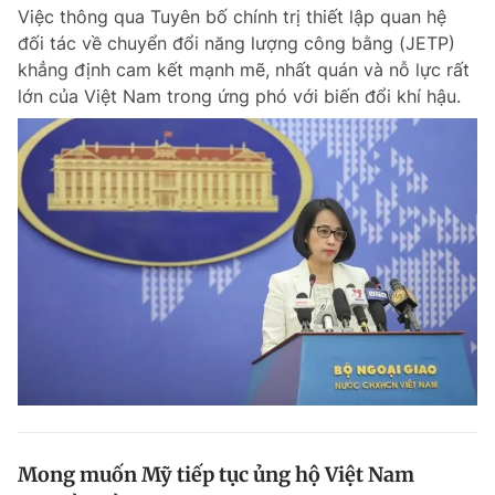
Việc thông qua Tuyên bố chính trị thiết lập quan hệ
đối tác về chuyển đổi năng lượng công bằng (JETP)
khẳng định cam kết mạnh mẽ, nhất quán và nỗ lực rất
Đọc Thanh Niên trên điện thoại
lớn của Việt Nam trong ứng phó với biến đổi khí hậu.
Theo dõi báo trên
Hotline
Liên hệ quảng cáo
0906 645 777
0908 780 404
Đặt báo
Quảng cáo
RSS
Tòa soạn
Chính sách bảo m
Tổng biên tập: Nguyễn Ngọc Toàn
Phó tổng biên tập thường trực: Hải Thành
Phó tổng biên tập: Lâm Hiếu Dũng
Phó tổng biên tập: Trần Việt Hưng
Mong muốn Mỹ tiếp tục ủng hộ Việt Nam
Tổng thư ký tòa soạn: Đức Trung