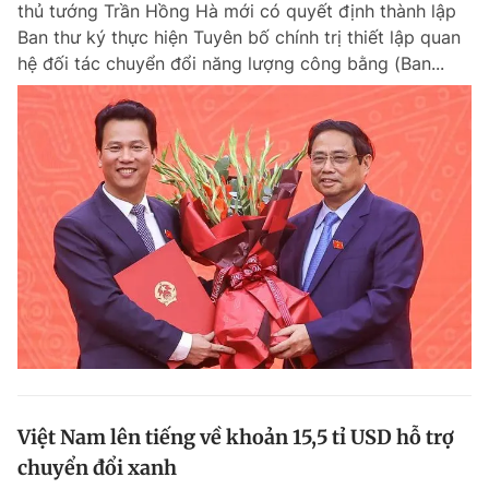
thủ tướng Trần Hồng Hà mới có quyết định thành lập
Chuyên mục khác
Ban thư ký thực hiện Tuyên bố chính trị thiết lập quan
Tin đã xem
hệ đối tác chuyển đổi năng lượng công bằng (Ban...
Chào ngày mới
Tin 24h
Đăng xuất
Tin thị trường
Tin 360
Video
Magazine
Sản phẩm khác
Tiện ích
Bạn cần biết
Thông tin tòa soạn
Liên hệ quảng cáo
Việt Nam lên tiếng về khoản 15,5 tỉ USD hỗ trợ
chuyển đổi xanh