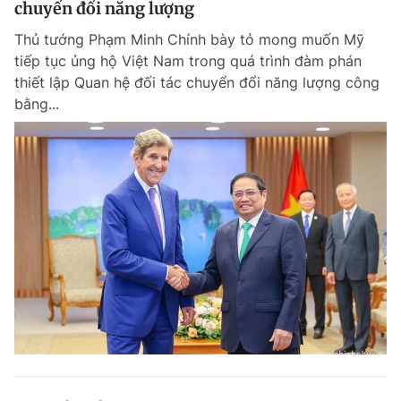
chuyển đổi năng lượng
Giấy phép xuất bản số 110/GP - BTTTT cấp ngày 24.3.2020
© 2003-2026 Bản quyền thuộc về Báo Thanh Niên. Cấm sao chép
Thủ tướng Phạm Minh Chính bày tỏ mong muốn Mỹ
dưới mọi hình thức nếu không có sự chấp thuận bằng văn bản.
tiếp tục ủng hộ Việt Nam trong quá trình đàm phán
Phát triển bởi ePi Technologies, JSC.
thiết lập Quan hệ đối tác chuyển đổi năng lượng công
bằng...