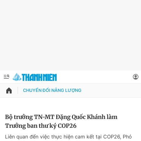
CHUYỂN ĐỔI NĂNG LƯỢNG
QUẢNG CÁO
ĐẶT BÁO
Thông tin tài khoản
Bộ trưởng TN-MT Đặng Quốc Khánh làm
Trưởng ban thư ký COP26
Đổi mật khẩu
Chuyên mục
Liên quan đến việc thực hiện cam kết tại COP26, Phó
Tin đã lưu