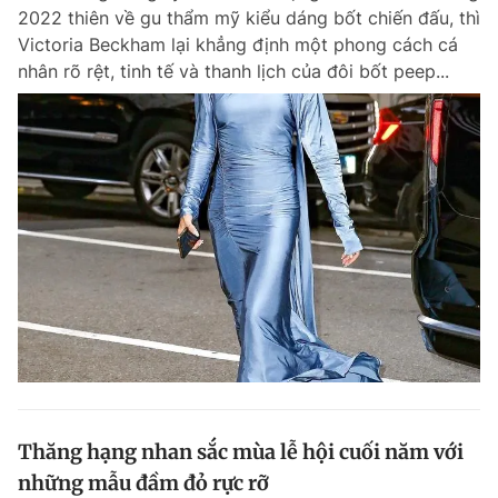
2022 thiên về gu thẩm mỹ kiểu dáng bốt chiến đấu, thì
Giấy phép xuất bản số 110/GP - BTTTT cấp ngày 24.3.2020
© 2003-2026 Bản quyền thuộc về Báo Thanh Niên. Cấm sao chép
Victoria Beckham lại khẳng định một phong cách cá
dưới mọi hình thức nếu không có sự chấp thuận bằng văn bản.
nhân rõ rệt, tinh tế và thanh lịch của đôi bốt peep...
Phát triển bởi ePi Technologies, JSC.
Thăng hạng nhan sắc mùa lễ hội cuối năm với
những mẫu đầm đỏ rực rỡ