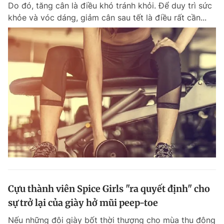
Do đó, tăng cân là điều khó tránh khỏi. Để duy trì sức
khỏe và vóc dáng, giảm cân sau tết là điều rất cần...
Đọc Thanh Niên trên điện thoại
Theo dõi báo trên
Hotline
Liên hệ quảng cáo
0906 645 777
0908 780 404
Đặt báo
Quảng cáo
RSS
Tòa soạn
Chính sách bảo m
Tổng biên tập: Nguyễn Ngọc Toàn
Cựu thành viên Spice Girls "ra quyết định" cho
Phó tổng biên tập thường trực: Hải Thành
Phó tổng biên tập: Lâm Hiếu Dũng
sự trở lại của giày hở mũi peep-toe
Phó tổng biên tập: Trần Việt Hưng
Tổng thư ký tòa soạn: Đức Trung
Nếu những đôi giày bốt thời thượng cho mùa thu đông