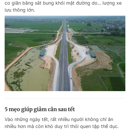
co giãn bằng sắt bung khỏi mặt đường do... lượng xe
Chuyên mục khác
lưu thông lớn.
Tin đã xem
Chào ngày mới
Tin 24h
Đăng xuất
Tin thị trường
Tin 360
Video
Magazine
Sản phẩm khác
Tiện ích
Bạn cần biết
Thông tin tòa soạn
Liên hệ quảng cáo
5 mẹo giúp giảm cân sau tết
Vào những ngày tết, rất nhiều người không chỉ ăn
nhiều hơn mà còn khó duy trì thói quen tập thể dục.