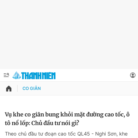
CO GIÃN
QUẢNG CÁO
ĐẶT BÁO
Thông tin tài khoản
Vụ khe co giãn bung khỏi mặt đường cao tốc, ô
tô nổ lốp: Chủ đầu tư nói gì?
Đổi mật khẩu
Chuyên mục
Theo chủ đầu tư đoạn cao tốc QL45 - Nghi Sơn, khe
Tin đã lưu