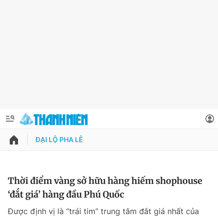
ĐẠI LỘ PHA LÊ
QUẢNG CÁO
ĐẶT BÁO
Thông tin tài khoản
Thời điểm vàng sở hữu hàng hiếm shophouse
‘đắt giá’ hàng đầu Phú Quốc
Đổi mật khẩu
Chuyên mục
Được định vị là “trái tim” trung tâm đắt giá nhất của
Tin đã lưu