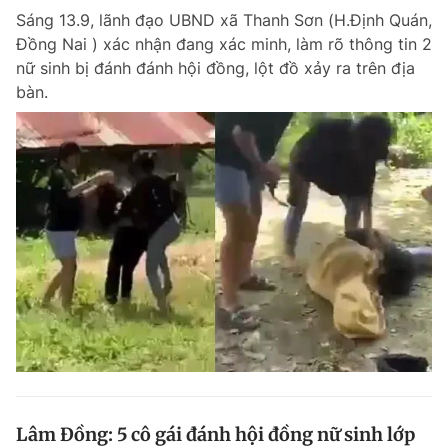
Sáng 13.9, lãnh đạo UBND xã Thanh Sơn (H.Định Quán,
Giấy phép xuất bản số 110/GP - BTTTT cấp ngày 24.3.2020
© 2003-2026 Bản quyền thuộc về Báo Thanh Niên. Cấm sao chép
Đồng Nai ) xác nhận đang xác minh, làm rõ thông tin 2
dưới mọi hình thức nếu không có sự chấp thuận bằng văn bản.
nữ sinh bị đánh đánh hội đồng, lột đồ xảy ra trên địa
Phát triển bởi ePi Technologies, JSC.
bàn.
Lâm Đồng: 5 cô gái đánh hội đồng nữ sinh lớp