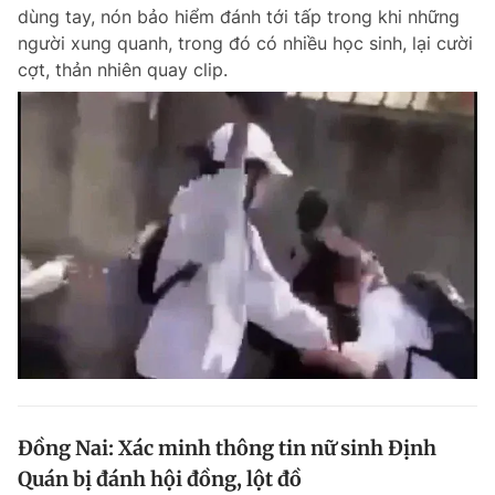
dùng tay, nón bảo hiểm đánh tới tấp trong khi những
người xung quanh, trong đó có nhiều học sinh, lại cười
cợt, thản nhiên quay clip.
Đọc Thanh Niên trên điện thoại
Theo dõi báo trên
Hotline
Liên hệ quảng cáo
0906 645 777
0908 780 404
Đặt báo
Quảng cáo
RSS
Tòa soạn
Chính sách bảo m
Tổng biên tập: Nguyễn Ngọc Toàn
Phó tổng biên tập thường trực: Hải Thành
Phó tổng biên tập: Lâm Hiếu Dũng
Đồng Nai: Xác minh thông tin nữ sinh Định
Phó tổng biên tập: Trần Việt Hưng
Quán bị đánh hội đồng, lột đồ
Tổng thư ký tòa soạn: Đức Trung