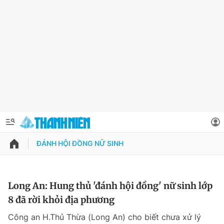
ĐÁNH HỘI ĐỒNG NỮ SINH
QUẢNG CÁO
ĐẶT BÁO
Thông tin tài khoản
Long An: Hung thủ 'đánh hội đồng' nữ sinh lớp
8 đã rời khỏi địa phương
Đổi mật khẩu
Chuyên mục
Công an H.Thủ Thừa (Long An) cho biết chưa xử lý
Tin đã lưu