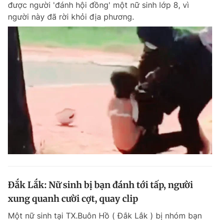
được người 'đánh hội đồng' một nữ sinh lớp 8, vì
Chuyên mục khác
người này đã rời khỏi địa phương.
Tin đã xem
Chào ngày mới
Tin 24h
Đăng xuất
Tin thị trường
Tin 360
Video
Magazine
Sản phẩm khác
Tiện ích
Bạn cần biết
Thông tin tòa soạn
Liên hệ quảng cáo
Đắk Lắk: Nữ sinh bị bạn đánh tới tấp, người
xung quanh cười cợt, quay clip
Một nữ sinh tại TX.Buôn Hồ ( Đắk Lắk ) bị nhóm bạn