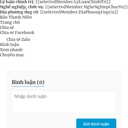
Lý luận chính trị:
{{selectedMember.LyLuanChinhTri}}
Nghề nghiệp, chức vụ:
{{selectedMember.NgheNghiepChucVu}}
Địa phương ứng cử:
{{selectedMember.DiaPhuongUngCu}}
Báo Thanh Niên
Trang chủ
Chia sẻ
Chia sẻ Facebook
Chia sẻ Zalo
Bình luận
Xem nhanh
Chuyên mục
Bình luận (
0
)
Gửi bình luận