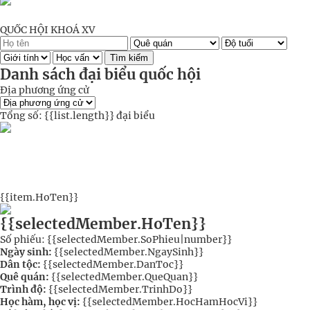
QUỐC HỘI KHOÁ XV
Tìm kiếm
Danh sách đại biểu quốc hội
Địa phương ứng cử
Tổng số:
{{list.length}}
đại biểu
{{item.HoTen}}
{{selectedMember.HoTen}}
Số phiếu: {{selectedMember.SoPhieu|number}}
Ngày sinh:
{{selectedMember.NgaySinh}}
Dân tộc:
{{selectedMember.DanToc}}
Quê quán:
{{selectedMember.QueQuan}}
Trình độ:
{{selectedMember.TrinhDo}}
Học hàm, học vị:
{{selectedMember.HocHamHocVi}}