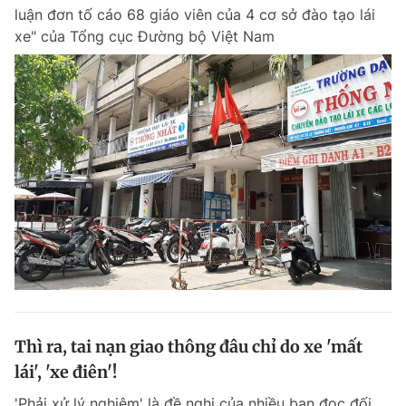
luận đơn tố cáo 68 giáo viên của 4 cơ sở đào tạo lái
Giấy phép xuất bản số 110/GP - BTTTT cấp ngày 24.3.2020
© 2003-2026 Bản quyền thuộc về Báo Thanh Niên. Cấm sao chép
xe" của Tổng cục Đường bộ Việt Nam
dưới mọi hình thức nếu không có sự chấp thuận bằng văn bản.
Phát triển bởi ePi Technologies, JSC.
Thì ra, tai nạn giao thông đâu chỉ do xe 'mất
lái', 'xe điên'!
'Phải xử lý nghiêm' là đề nghị của nhiều bạn đọc đối