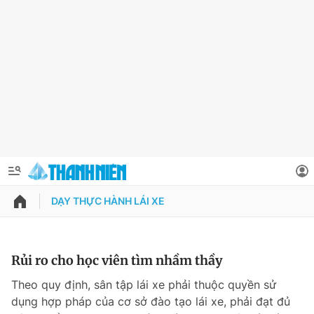
DẠY THỰC HÀNH LÁI XE
QUẢNG CÁO
ĐẶT BÁO
Thông tin tài khoản
Rủi ro cho học viên tìm nhầm thầy
Đổi mật khẩu
Theo quy định, sân tập lái xe phải thuộc quyền sử
Chuyên mục
dụng hợp pháp của cơ sở đào tạo lái xe, phải đạt đủ
Tin đã lưu