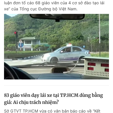
luận đơn tố cáo 68 giáo viên của 4 cơ sở đào tạo lái
xe” của Tổng cục Đường bộ Việt Nam.
Đọc Thanh Niên trên điện thoại
Theo dõi báo trên
Hotline
Liên hệ quảng cáo
0906 645 777
0908 780 404
Đặt báo
Quảng cáo
RSS
Tòa soạn
Chính sách bảo m
Tổng biên tập: Nguyễn Ngọc Toàn
83 giáo viên dạy lái xe tại TP.HCM dùng bằng
Phó tổng biên tập thường trực: Hải Thành
Phó tổng biên tập: Lâm Hiếu Dũng
giả: Ai chịu trách nhiệm?
Phó tổng biên tập: Trần Việt Hưng
Tổng thư ký tòa soạn: Đức Trung
Sở GTVT TP.HCM vừa có văn bản báo cáo về "Kết