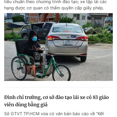
tiêu chuẩn theo chương trình đào tạo; xe tập lái các
Chuyên mục khác
hạng được cơ quan có thẩm quyền cấp giấy phép.
Tin đã xem
Chào ngày mới
Tin 24h
Đăng xuất
Tin thị trường
Tin 360
Video
Magazine
Sản phẩm khác
Tiện ích
Bạn cần biết
Thông tin tòa soạn
Liên hệ quảng cáo
Đình chỉ trường, cơ sở đào tạo lái xe có 83 giáo
viên dùng bằng giả
Sở GTVT TP.HCM vừa có văn bản báo cáo về “Kết