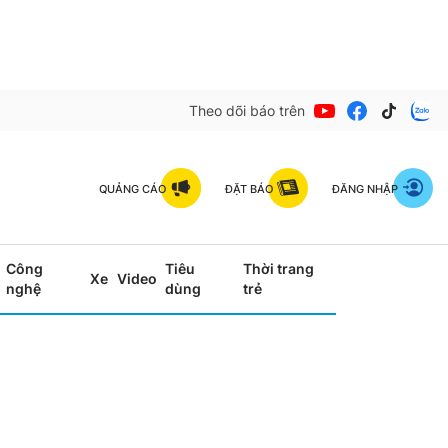
Theo dõi báo trên
QUẢNG CÁO
ĐẶT BÁO
ĐĂNG NHẬP
Công
Tiêu
Thời trang
Xe
Video
nghệ
dùng
trẻ