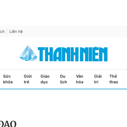
ích
Liên hệ
Sức
Giới
Giáo
Du
Văn
Giải
Thể
khỏe
trẻ
dục
lịch
hóa
trí
thao
 ĐẠO