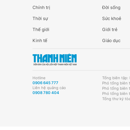
Chính trị
Đời sống
Thời sự
Sức khoẻ
Thế giới
Giới trẻ
Kinh tế
Giáo dục
Hotline
Tổng biên tập
0906 645 777
Phó tổng biên 
Liên hệ quảng cáo
Phó tổng biên 
0908 780 404
Phó tổng biên 
Tổng thư ký tò