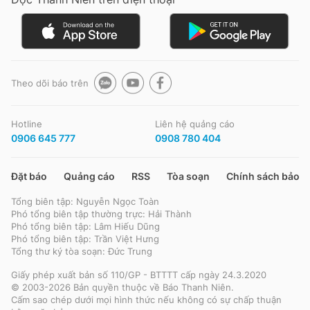
Đọc Thanh Niên trên điện thoại
Theo dõi báo trên
Hotline
Liên hệ quảng cáo
Theo dõi báo trên
0906 645 777
0908 780 404
Hotline
Liên hệ quảng cáo
Đặt báo
Quảng cáo
RSS
Tòa soạn
Chính sách bảo m
0906 645 777
0908 780 404
Tổng biên tập: Nguyễn Ngọc Toàn
Phó tổng biên tập thường trực: Hải Thành
Đặt báo
Quảng cáo
RSS
Tòa soạn
Chính sách bảo m
Phó tổng biên tập: Lâm Hiếu Dũng
Phó tổng biên tập: Trần Việt Hưng
Tổng biên tập: Nguyễn Ngọc Toàn
Tổng thư ký tòa soạn: Đức Trung
Phó tổng biên tập thường trực: Hải Thành
Phó tổng biên tập: Lâm Hiếu Dũng
Giấy phép xuất bản số 110/GP - BTTTT cấp ngày 24.3.2020
Phó tổng biên tập: Trần Việt Hưng
© 2003-2026 Bản quyền thuộc về Báo Thanh Niên.
Tổng thư ký tòa soạn: Đức Trung
Cấm sao chép dưới mọi hình thức nếu không có sự chấp thuận