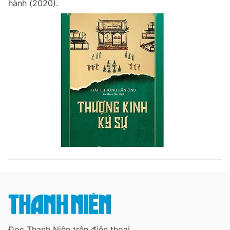
hành (2020).
Chuyên mục khác
Tin đã xem
Chào ngày mới
Tin 24h
Đăng xuất
Tin thị trường
Tin 360
Video
Magazine
Sản phẩm khác
Tiện ích
Bạn cần biết
Thông tin tòa soạn
Liên hệ quảng cáo
Đọc Thanh Niên trên điện thoại