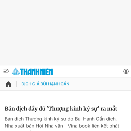
DỊCH GIẢ BÙI HẠNH CẨN
QUẢNG CÁO
ĐẶT BÁO
Thông tin tài khoản
Bản dịch đầy đủ 'Thượng kinh ký sự' ra mắt
Đổi mật khẩu
Bản dịch Thượng kinh ký sự do Bùi Hạnh Cẩn dịch,
Chuyên mục
Nhà xuất bản Hội Nhà văn - Vina book liên kết phát
Tin đã lưu