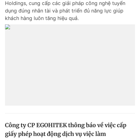
Holdings, cung cấp các giải pháp công nghệ tuyển
Chuyên mục khác
dụng đúng nhân tài và phát triển đủ năng lực giúp
Tin đã xem
khách hàng luôn tăng hiệu quả.
Chào ngày mới
Tin 24h
Đăng xuất
Tin thị trường
Tin 360
Video
Magazine
Sản phẩm khác
Tiện ích
Bạn cần biết
Thông tin tòa soạn
Liên hệ quảng cáo
Công ty CP EGOHITEK thông báo về việc cấp
giấy phép hoạt động dịch vụ việc làm