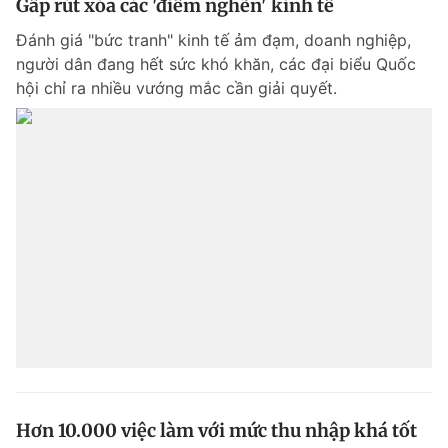
Gấp rút xóa các 'điểm nghẽn' kinh tế
© 2003-2026 Bản quyền thuộc về Báo Thanh Niên. Cấm sao chép
dưới mọi hình thức nếu không có sự chấp thuận bằng văn bản.
Đánh giá "bức tranh" kinh tế ảm đạm, doanh nghiệp,
Phát triển bởi ePi Technologies, JSC.
người dân đang hết sức khó khăn, các đại biểu Quốc
hội chỉ ra nhiều vướng mắc cần giải quyết.
Hơn 10.000 việc làm với mức thu nhập khá tốt