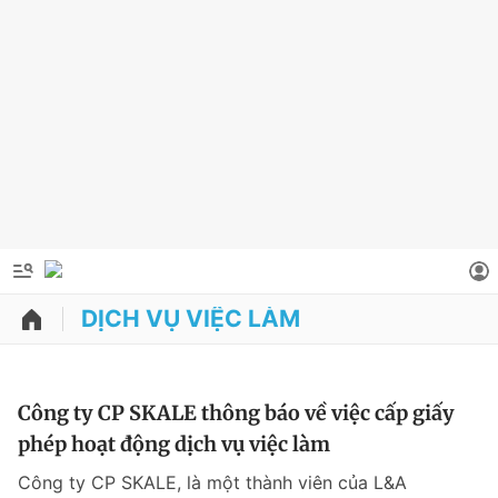
DỊCH VỤ VIỆC LÀM
QUẢNG CÁO
ĐẶT BÁO
Thông tin tài khoản
Công ty CP SKALE thông báo về việc cấp giấy
phép hoạt động dịch vụ việc làm
Đổi mật khẩu
Chuyên mục
Công ty CP SKALE, là một thành viên của L&A
Tin đã lưu