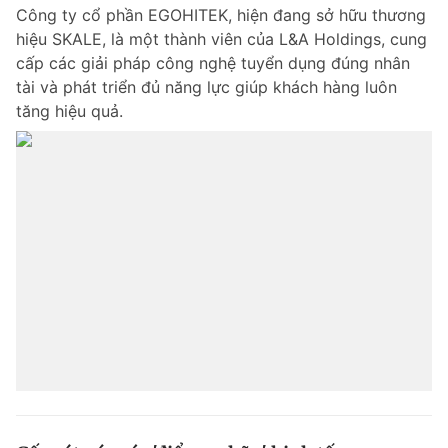
Công ty cổ phần EGOHITEK, hiện đang sở hữu thương
hiệu SKALE, là một thành viên của L&A Holdings, cung
Đọc Thanh Niên trên điện thoại
cấp các giải pháp công nghệ tuyển dụng đúng nhân
tài và phát triển đủ năng lực giúp khách hàng luôn
tăng hiệu quả.
Theo dõi báo trên
Hotline
Liên hệ quảng cáo
0906 645 777
0908 780 404
Đặt báo
Quảng cáo
RSS
Tòa soạn
Chính sách bảo m
Tổng biên tập: Nguyễn Ngọc Toàn
Phó tổng biên tập thường trực: Hải Thành
Phó tổng biên tập: Lâm Hiếu Dũng
Phó tổng biên tập: Trần Việt Hưng
Tổng thư ký tòa soạn: Đức Trung
Giấy phép xuất bản số 110/GP - BTTTT cấp ngày 24.3.2020