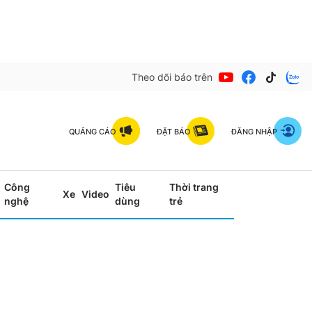
Theo dõi báo trên
QUẢNG CÁO
ĐẶT BÁO
ĐĂNG NHẬP
Công
Tiêu
Thời trang
Xe
Video
nghệ
dùng
trẻ