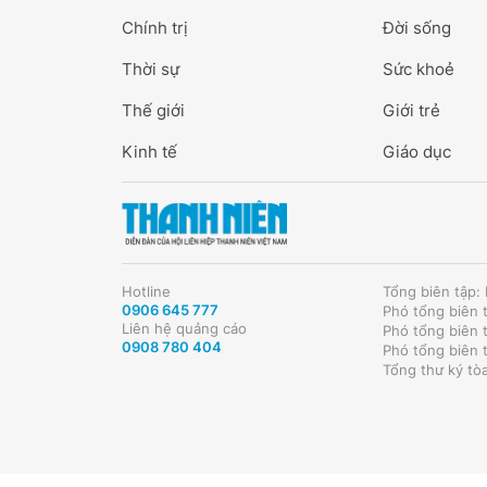
Chính trị
Đời sống
Thời sự
Sức khoẻ
Thế giới
Giới trẻ
Kinh tế
Giáo dục
Hotline
Tổng biên tập
0906 645 777
Phó tổng biên 
Liên hệ quảng cáo
Phó tổng biên 
0908 780 404
Phó tổng biên 
Tổng thư ký tò