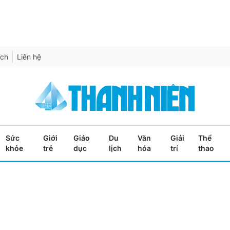
ích
Liên hệ
Sức
Giới
Giáo
Du
Văn
Giải
Thể
khỏe
trẻ
dục
lịch
hóa
trí
thao