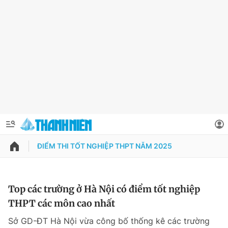
ĐIỂM THI TỐT NGHIỆP THPT NĂM 2025
QUẢNG CÁO
ĐẶT BÁO
Thông tin tài khoản
Top các trường ở Hà Nội có điểm tốt nghiệp
THPT các môn cao nhất
Đổi mật khẩu
Chuyên mục
Sở GD-ĐT Hà Nội vừa công bố thống kê các trường
Tin đã lưu