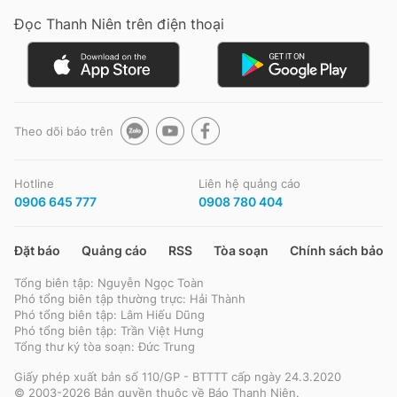
Đọc Thanh Niên trên điện thoại
Đọc Thanh Niên trên điện thoại
Theo dõi báo trên
Theo dõi báo trên
Hotline
Liên hệ quảng cáo
0906 645 777
0908 780 404
Hotline
Liên hệ quảng cáo
0906 645 777
0908 780 404
Đặt báo
Quảng cáo
RSS
Tòa soạn
Chính sách bảo m
Tổng biên tập: Nguyễn Ngọc Toàn
Đặt báo
Quảng cáo
RSS
Tòa soạn
Chính sách bảo m
Phó tổng biên tập thường trực: Hải Thành
Phó tổng biên tập: Lâm Hiếu Dũng
Tổng biên tập: Nguyễn Ngọc Toàn
Phó tổng biên tập: Trần Việt Hưng
Phó tổng biên tập thường trực: Hải Thành
Tổng thư ký tòa soạn: Đức Trung
Phó tổng biên tập: Lâm Hiếu Dũng
Phó tổng biên tập: Trần Việt Hưng
Giấy phép xuất bản số 110/GP - BTTTT cấp ngày 24.3.2020
Tổng thư ký tòa soạn: Đức Trung
© 2003-2026 Bản quyền thuộc về Báo Thanh Niên.