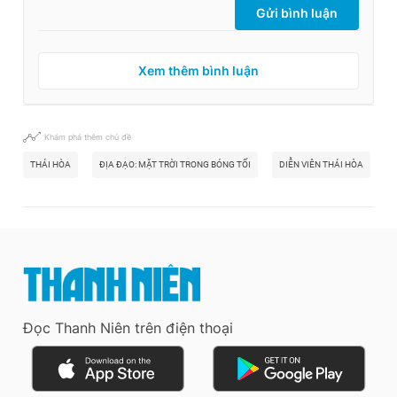
Gửi bình luận
Xem thêm bình luận
Khám phá thêm chủ đề
THÁI HÒA
ĐỊA ĐẠO: MẶT TRỜI TRONG BÓNG TỐI
DIỄN VIÊN THÁI HÒA
Đ
Đọc Thanh Niên trên điện thoại