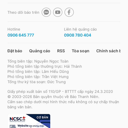
Theo dõi báo trên
Hotline
Liên hệ quảng cáo
0906 645 777
0908 780 404
Đặt báo
Quảng cáo
RSS
Tòa soạn
Chính sách bảo
Tổng biên tập: Nguyễn Ngọc Toàn
Phó tổng biên tập thường trực: Hải Thành
Phó tổng biên tập: Lâm Hiếu Dũng
Phó tổng biên tập: Trần Việt Hưng
Tổng thư ký tòa soạn: Đức Trung
Giấy phép xuất bản số 110/GP - BTTTT cấp ngày 24.3.2020
© 2003-2026 Bản quyền thuộc về Báo Thanh Niên.
Cấm sao chép dưới mọi hình thức nếu không có sự chấp thuận
bằng văn bản.