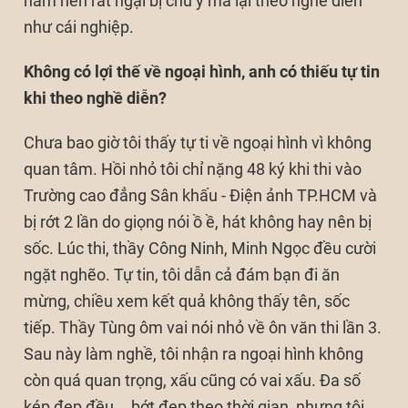
năm nên rất ngại bị chú ý mà lại theo nghề diễn
như cái nghiệp.
Không có lợi thế về ngoại hình, anh có thiếu tự tin
khi theo nghề diễn?
Chưa bao giờ tôi thấy tự ti về ngoại hình vì không
quan tâm. Hồi nhỏ tôi chỉ nặng 48 ký khi thi vào
Trường cao đẳng Sân khấu - Điện ảnh TP.HCM và
bị rớt 2 lần do giọng nói ồ ề, hát không hay nên bị
sốc. Lúc thi, thầy Công Ninh, Minh Ngọc đều cười
ngặt nghẽo. Tự tin, tôi dẫn cả đám bạn đi ăn
mừng, chiều xem kết quả không thấy tên, sốc
tiếp. Thầy Tùng ôm vai nói nhỏ về ôn văn thi lần 3.
Sau này làm nghề, tôi nhận ra ngoại hình không
còn quá quan trọng, xấu cũng có vai xấu. Đa số
kép đẹp đều... bớt đẹp theo thời gian, nhưng tôi