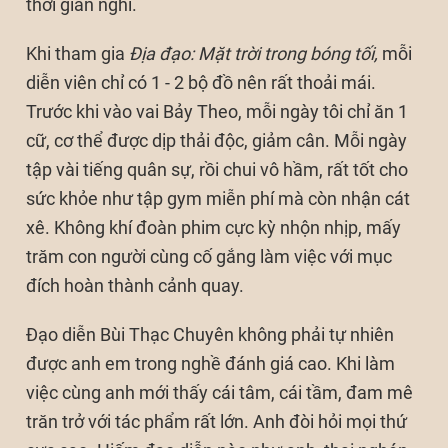
thời gian nghỉ.
Khi tham gia
Địa đạo: Mặt trời trong bóng tối,
mỗi
diễn viên chỉ có 1 - 2 bộ đồ nên rất thoải mái.
Trước khi vào vai Bảy Theo, mỗi ngày tôi chỉ ăn 1
cữ, cơ thể được dịp thải độc, giảm cân. Mỗi ngày
tập vài tiếng quân sự, rồi chui vô hầm, rất tốt cho
sức khỏe như tập gym miễn phí mà còn nhận cát
xê. Không khí đoàn phim cực kỳ nhộn nhịp, mấy
trăm con người cùng cố gắng làm việc với mục
đích hoàn thành cảnh quay.
Đạo diễn Bùi Thạc Chuyên không phải tự nhiên
được anh em trong nghề đánh giá cao. Khi làm
việc cùng anh mới thấy cái tâm, cái tầm, đam mê
trăn trở với tác phẩm rất lớn. Anh đòi hỏi mọi thứ