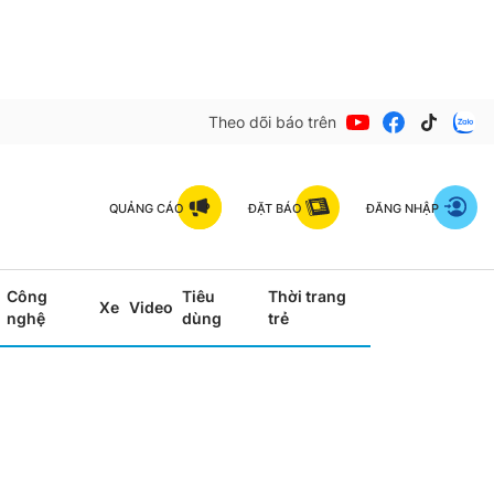
Theo dõi báo trên
QUẢNG CÁO
ĐẶT BÁO
ĐĂNG NHẬP
Công
Tiêu
Thời trang
Xe
Video
nghệ
dùng
trẻ