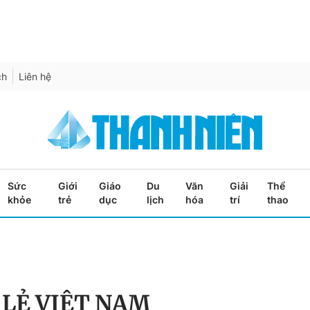
ch
Liên hệ
Sức
Giới
Giáo
Du
Văn
Giải
Thể
khỏe
trẻ
dục
lịch
hóa
trí
thao
LẺ VIỆT NAM