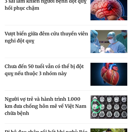
3 sai lầm khiến người bệnh đột quỵ
hồi phục chậm
Chuyên mục khác
Tin đã xem
Chào ngày mới
Tin 24h
Đăng xuất
Vượt biển giữa đêm cứu thuyền viên
Tin thị trường
Tin 360
nghi đột quỵ
Video
Magazine
Chưa đến 50 tuổi vẫn có thể bị đột
quỵ nếu thuộc 3 nhóm này
Sản phẩm khác
Tiện ích
Bạn cần biết
Người vợ trẻ và hành trình 1.000
km đưa chồng hôn mê về Việt Nam
Thông tin tòa soạn
Liên hệ quảng cáo
chữa bệnh
Đi bộ đau chân rồi hết khi nghỉ: Bác