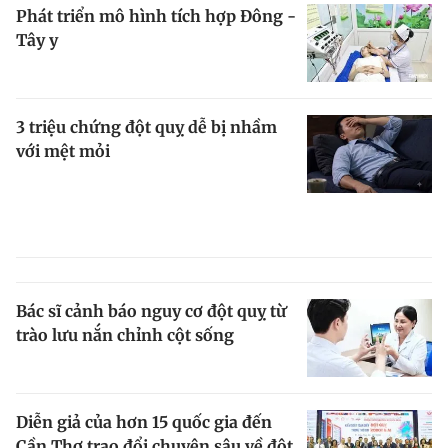
Phát triển mô hình tích hợp Đông -
Giấy phép xuất bản số 110/GP - BTTTT cấp ngày 24.3.2020
© 2003-2026 Bản quyền thuộc về Báo Thanh Niên. Cấm sao chép
Tây y
dưới mọi hình thức nếu không có sự chấp thuận bằng văn bản.
Phát triển bởi ePi Technologies, JSC.
3 triệu chứng đột quỵ dễ bị nhầm
với mệt mỏi
Bác sĩ cảnh báo nguy cơ đột quỵ từ
trào lưu nắn chỉnh cột sống
Diễn giả của hơn 15 quốc gia đến
Cần Thơ trao đổi chuyên sâu về đột