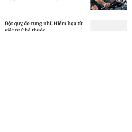
Đột quỵ do rung nhĩ: Hiểm họa từ
việc tự ý bỏ thuốc
Hai bệnh nhân đột quỵ được cấp
cứu thành công tại Bệnh viện Bạch
Mai Ninh Bình
Bệnh viện Bạch Mai cơ sở Ninh
Bình tiếp nhận 1.800 bệnh nhân
ngày đầu hoạt động
Đột quỵ, tử vong khi đang leo cây
rừng cao 40 m để lấy mật ong