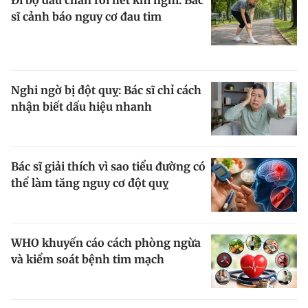
sĩ cảnh báo nguy cơ đau tim
Đọc Thanh Niên trên điện thoại
Nghi ngờ bị đột quỵ: Bác sĩ chỉ cách
nhận biết dấu hiệu nhanh
Theo dõi báo trên
Bác sĩ giải thích vì sao tiểu đường có
Hotline
Liên hệ quảng cáo
thể làm tăng nguy cơ đột quỵ
0906 645 777
0908 780 404
Đặt báo
Quảng cáo
RSS
Tòa soạn
Chính sách bảo m
WHO khuyến cáo cách phòng ngừa
Tổng biên tập: Nguyễn Ngọc Toàn
và kiểm soát bệnh tim mạch
Phó tổng biên tập thường trực: Hải Thành
Phó tổng biên tập: Lâm Hiếu Dũng
Phó tổng biên tập: Trần Việt Hưng
Tổng thư ký tòa soạn: Đức Trung