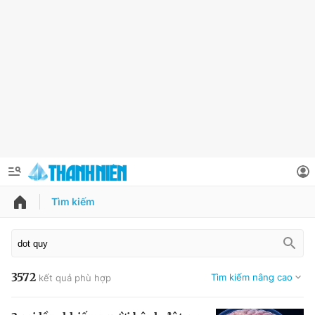
Tìm kiếm
QUẢNG CÁO
ĐẶT BÁO
Thông tin tài khoản
3572
Tìm kiếm nâng cao
kết quả phù hợp
Đổi mật khẩu
Chuyên mục
Tin đã lưu