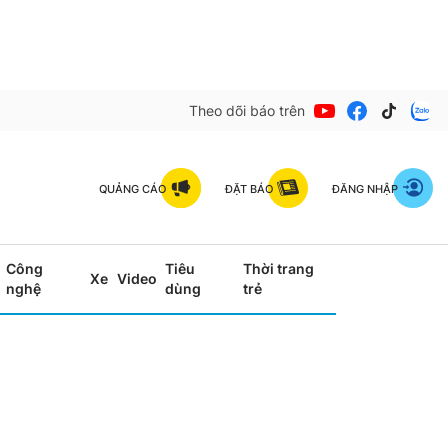
Theo dõi báo trên
QUẢNG CÁO
ĐẶT BÁO
ĐĂNG NHẬP
Công
Tiêu
Thời trang
Xe
Video
nghệ
dùng
trẻ