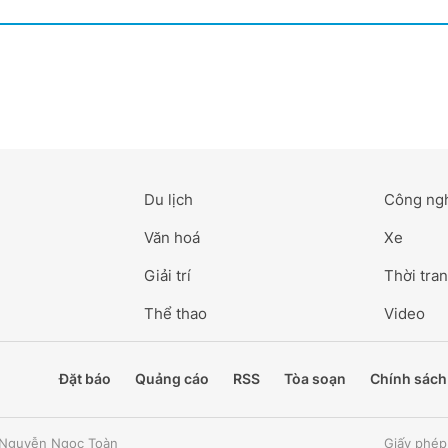
Du lịch
Công ng
Văn hoá
Xe
Giải trí
Thời tran
Thể thao
Video
Đặt báo
Quảng cáo
RSS
Tòa soạn
Chính sách
: Nguyễn Ngọc Toàn
Giấy phép