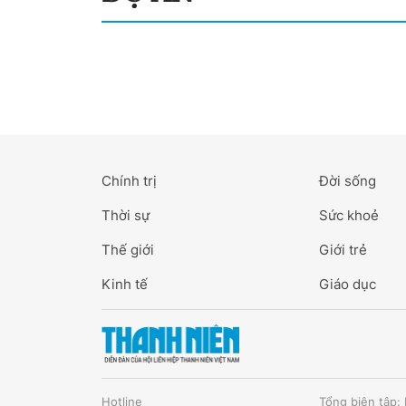
Chính trị
Đời sống
Thời sự
Sức khoẻ
Thế giới
Giới trẻ
Kinh tế
Giáo dục
Hotline
Tổng biên tập