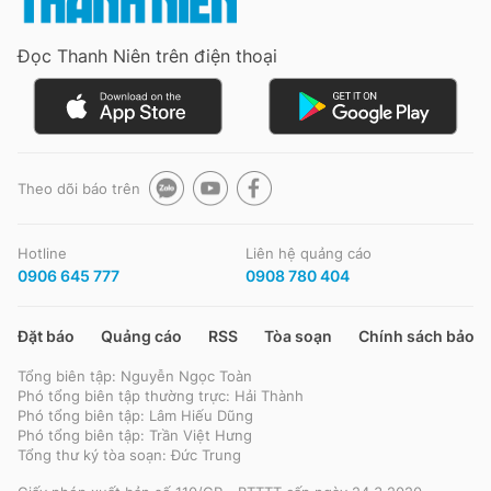
Đọc Thanh Niên trên điện thoại
Đọc Thanh Niên trên điện thoại
Theo dõi báo trên
Theo dõi báo trên
Hotline
Liên hệ quảng cáo
Hotline
Liên hệ quảng cáo
0906 645 777
0908 780 404
0906 645 777
0908 780 404
Đặt báo
Quảng cáo
RSS
Tòa soạn
Chính sách bảo m
Đặt báo
Quảng cáo
RSS
Tòa soạn
Chính sách bảo m
Tổng biên tập: Nguyễn Ngọc Toàn
Tổng biên tập: Nguyễn Ngọc Toàn
Phó tổng biên tập thường trực: Hải Thành
Phó tổng biên tập thường trực: Hải Thành
Phó tổng biên tập: Lâm Hiếu Dũng
Phó tổng biên tập: Lâm Hiếu Dũng
Phó tổng biên tập: Trần Việt Hưng
Phó tổng biên tập: Trần Việt Hưng
Tổng thư ký tòa soạn: Đức Trung
Tổng thư ký tòa soạn: Đức Trung