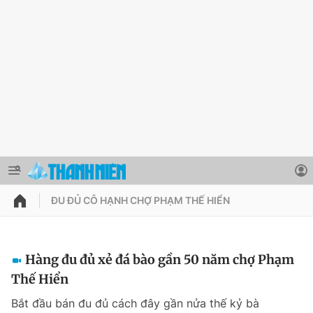
ĐU ĐỦ CÔ HẠNH CHỢ PHẠM THẾ HIỂN
QUẢNG CÁO
ĐẶT BÁO
Thông tin tài khoản
Hàng đu đủ xẻ đá bào gần 50 năm chợ Phạm
Thế Hiển
Đổi mật khẩu
Chuyên mục
Bắt đầu bán đu đủ cách đây gần nửa thế kỷ bà
Tin đã lưu