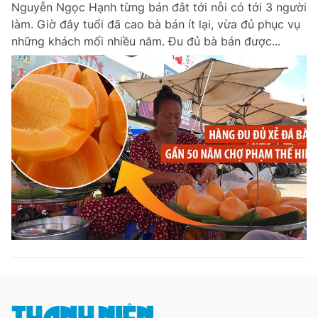
Nguyễn Ngọc Hạnh từng bán đắt tới nỗi có tới 3 người
Chuyên mục khác
làm. Giờ đây tuổi đã cao bà bán ít lại, vừa đủ phục vụ
Tin đã xem
những khách mối nhiều năm. Đu đủ bà bán được...
Chào ngày mới
Tin 24h
Đăng xuất
Tin thị trường
Tin 360
Video
Magazine
Sản phẩm khác
Tiện ích
Bạn cần biết
Thông tin tòa soạn
Liên hệ quảng cáo