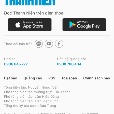
Đọc Thanh Niên trên điện thoại
Đọc Thanh Niên trên điện thoại
Theo dõi báo trên
Theo dõi báo trên
Hotline
Liên hệ quảng cáo
Hotline
Liên hệ quảng cáo
0906 645 777
0908 780 404
0906 645 777
0908 780 404
Đặt báo
Quảng cáo
RSS
Tòa soạn
Chính sách bảo m
Đặt báo
Quảng cáo
RSS
Tòa soạn
Chính sách bảo m
Tổng biên tập: Nguyễn Ngọc Toàn
Tổng biên tập: Nguyễn Ngọc Toàn
Phó tổng biên tập thường trực: Hải Thành
Phó tổng biên tập thường trực: Hải Thành
Phó tổng biên tập: Lâm Hiếu Dũng
Phó tổng biên tập: Lâm Hiếu Dũng
Phó tổng biên tập: Trần Việt Hưng
Phó tổng biên tập: Trần Việt Hưng
Tổng thư ký tòa soạn: Đức Trung
Tổng thư ký tòa soạn: Đức Trung