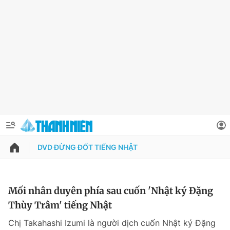
DVD ĐỪNG ĐỐT TIẾNG NHẬT
QUẢNG CÁO
ĐẶT BÁO
Thông tin tài khoản
Mối nhân duyên phía sau cuốn 'Nhật ký Đặng
Thùy Trâm' tiếng Nhật
Đổi mật khẩu
Chuyên mục
Chị Takahashi Izumi là người dịch cuốn Nhật ký Đặng
Tin đã lưu