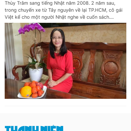
Thùy Trâm sang tiếng Nhật năm 2008. 2 năm sau,
Chuyên mục khác
trong chuyến xe từ Tây nguyên về lại TP.HCM, cô gái
Tin đã xem
Việt kể cho một người Nhật nghe về cuốn sách....
Chào ngày mới
Tin 24h
Đăng xuất
Tin thị trường
Tin 360
Video
Magazine
Sản phẩm khác
Tiện ích
Bạn cần biết
Thông tin tòa soạn
Liên hệ quảng cáo