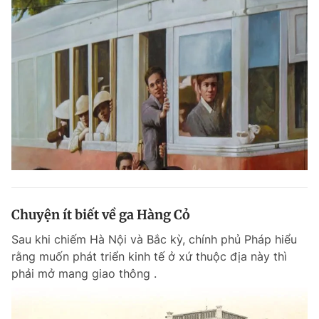
Đọc Thanh Niên trên điện thoại
Theo dõi báo trên
Hotline
Liên hệ quảng cáo
0906 645 777
0908 780 404
Chuyện ít biết về ga Hàng Cỏ
Đặt báo
Quảng cáo
RSS
Tòa soạn
Chính sách bảo m
Sau khi chiếm Hà Nội và Bắc kỳ, chính phủ Pháp hiểu
rằng muốn phát triển kinh tế ở xứ thuộc địa này thì
Tổng biên tập: Nguyễn Ngọc Toàn
Phó tổng biên tập thường trực: Hải Thành
phải mở mang giao thông .
Phó tổng biên tập: Lâm Hiếu Dũng
Phó tổng biên tập: Trần Việt Hưng
Tổng thư ký tòa soạn: Đức Trung