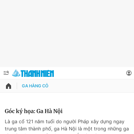
GA HÀNG CỎ
QUẢNG CÁO
ĐẶT BÁO
Thông tin tài khoản
Góc ký họa: Ga Hà Nội
Đổi mật khẩu
Là ga cổ 121 năm tuổi do người Pháp xây dựng ngay
Chuyên mục
trung tâm thành phố, ga Hà Nội là một trong những ga
Tin đã lưu