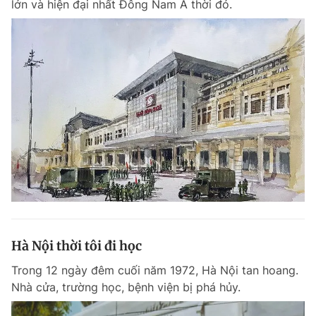
lớn và hiện đại nhất Đông Nam Á thời đó.
Chuyên mục khác
Tin đã xem
Chào ngày mới
Tin 24h
Đăng xuất
Tin thị trường
Tin 360
Video
Magazine
Sản phẩm khác
Tiện ích
Bạn cần biết
Hà Nội thời tôi đi học
Thông tin tòa soạn
Liên hệ quảng cáo
Trong 12 ngày đêm cuối năm 1972, Hà Nội tan hoang.
Nhà cửa, trường học, bệnh viện bị phá hủy.