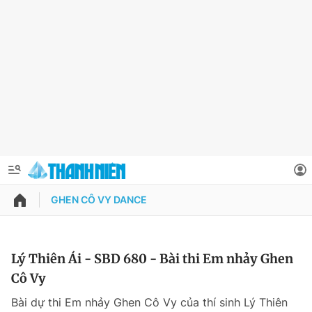
GHEN CÔ VY DANCE
QUẢNG CÁO
ĐẶT BÁO
Thông tin tài khoản
Lý Thiên Ái - SBD 680 - Bài thi Em nhảy Ghen
Cô Vy
Đổi mật khẩu
Chuyên mục
Bài dự thi Em nhảy Ghen Cô Vy của thí sinh Lý Thiên
Tin đã lưu