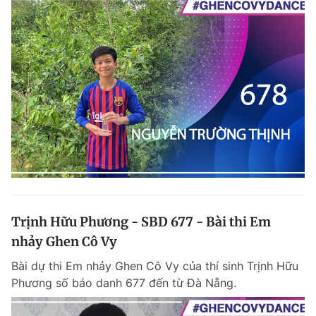
Giấy phép xuất bản số 110/GP - BTTTT cấp ngày 24.3.2020
© 2003-2026 Bản quyền thuộc về Báo Thanh Niên. Cấm sao chép
dưới mọi hình thức nếu không có sự chấp thuận bằng văn bản.
Phát triển bởi ePi Technologies, JSC.
Trịnh Hữu Phương - SBD 677 - Bài thi Em
nhảy Ghen Cô Vy
Bài dự thi Em nhảy Ghen Cô Vy của thí sinh Trịnh Hữu
Phương số báo danh 677 đến từ Đà Nẵng.