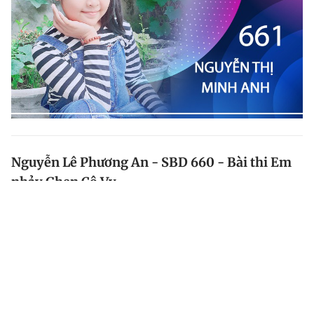
Nguyễn Lê Phương An - SBD 660 - Bài thi Em
nhảy Ghen Cô Vy
Bài dự thi Em nhảy Ghen Cô Vy của thí sinh Nguyễn Lê
Phương An số báo danh 660 đến từ TP.HCM.