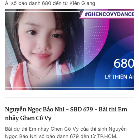
Ái số báo danh 680 đến từ Kiên Giang
Chuyên mục khác
Tin đã xem
Chào ngày mới
Tin 24h
Đăng xuất
Tin thị trường
Tin 360
Video
Magazine
Sản phẩm khác
Tiện ích
Bạn cần biết
Nguyễn Ngọc Bảo Nhi - SBD 679 - Bài thi Em
Thông tin tòa soạn
Liên hệ quảng cáo
nhảy Ghen Cô Vy
Bài dự thi Em nhảy Ghen Cô Vy của thí sinh Nguyễn
Ngọc Bảo Nhi số báo danh 679 đến từ TP.HCM.