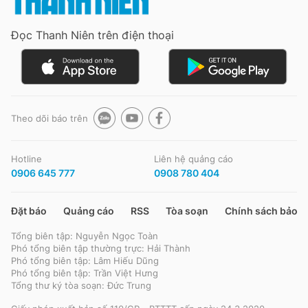
Đọc Thanh Niên trên điện thoại
Đọc Thanh Niên trên điện thoại
Theo dõi báo trên
Theo dõi báo trên
Hotline
Liên hệ quảng cáo
Hotline
Liên hệ quảng cáo
0906 645 777
0908 780 404
0906 645 777
0908 780 404
Đặt báo
Quảng cáo
RSS
Tòa soạn
Chính sách bảo m
Đặt báo
Quảng cáo
RSS
Tòa soạn
Chính sách bảo m
Tổng biên tập: Nguyễn Ngọc Toàn
Tổng biên tập: Nguyễn Ngọc Toàn
Phó tổng biên tập thường trực: Hải Thành
Phó tổng biên tập thường trực: Hải Thành
Phó tổng biên tập: Lâm Hiếu Dũng
Phó tổng biên tập: Lâm Hiếu Dũng
Phó tổng biên tập: Trần Việt Hưng
Phó tổng biên tập: Trần Việt Hưng
Tổng thư ký tòa soạn: Đức Trung
Tổng thư ký tòa soạn: Đức Trung