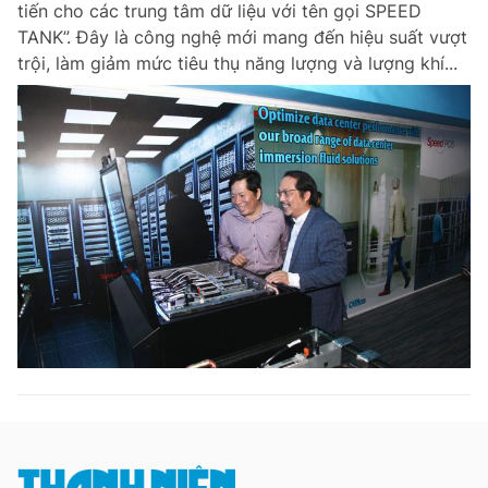
tiến cho các trung tâm dữ liệu với tên gọi SPEED
Chuyên mục khác
TANK”. Đây là công nghệ mới mang đến hiệu suất vượt
Tin đã xem
trội, làm giảm mức tiêu thụ năng lượng và lượng khí...
Chào ngày mới
Tin 24h
Đăng xuất
Tin thị trường
Tin 360
Video
Magazine
Sản phẩm khác
Tiện ích
Bạn cần biết
Thông tin tòa soạn
Liên hệ quảng cáo