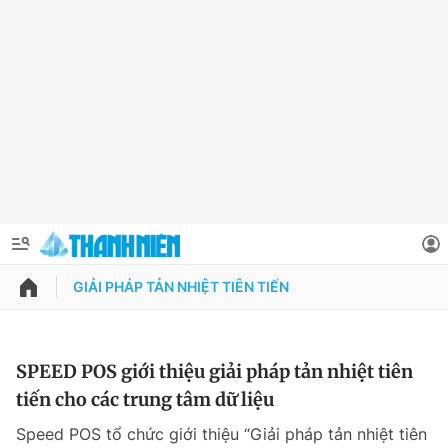
GIẢI PHÁP TẢN NHIỆT TIÊN TIẾN
QUẢNG CÁO
ĐẶT BÁO
Thông tin tài khoản
SPEED POS giới thiệu giải pháp tản nhiệt tiên
tiến cho các trung tâm dữ liệu
Đổi mật khẩu
Chuyên mục
Speed POS tổ chức giới thiệu “Giải pháp tản nhiệt tiên
Tin đã lưu