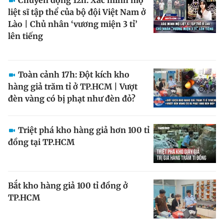
liệt sĩ tập thể của bộ đội Việt Nam ở
Lào | Chủ nhân ‘vương miện 3 tỉ’
Đọc Thanh Niên trên điện thoại
lên tiếng
Toàn cảnh 17h: Đột kích kho
hàng giả trăm tỉ ở TP.HCM | Vượt
Theo dõi báo trên
đèn vàng có bị phạt như đèn đỏ?
Hotline
Liên hệ quảng cáo
Triệt phá kho hàng giả hơn 100 tỉ
0906 645 777
0908 780 404
đồng tại TP.HCM
Đặt báo
Quảng cáo
RSS
Tòa soạn
Chính sách bảo m
Tổng biên tập: Nguyễn Ngọc Toàn
Bắt kho hàng giả 100 tỉ đồng ở
Phó tổng biên tập thường trực: Hải Thành
TP.HCM
Phó tổng biên tập: Lâm Hiếu Dũng
Phó tổng biên tập: Trần Việt Hưng
Tổng thư ký tòa soạn: Đức Trung