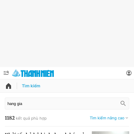
Tìm kiếm
QUẢNG CÁO
ĐẶT BÁO
Thông tin tài khoản
1182
Tìm kiếm nâng cao
kết quả phù hợp
Đổi mật khẩu
Chuyên mục
Tin đã lưu