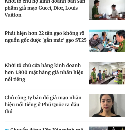
Khởi tố chủ hộ kinh doanh bán sản
phẩm giả mạo Gucci, Dior, Louis
Chuyên mục khác
Tin đã xem
Vuitton
Chào ngày mới
Tin 24h
Đăng xuất
Phát hiện hơn 22 tấn gạo không rõ
Tin thị trường
Tin 360
nguồn gốc được 'gắn mác' gạo ST25
Video
Magazine
Khởi tố chủ cửa hàng kinh doanh
hơn 1.800 mặt hàng giả nhãn hiệu
Sản phẩm khác
nổi tiếng
Tiện ích
Bạn cần biết
Chủ công ty bán đồ giả mạo nhãn
hiệu nổi tiếng ở Phú Quốc ra đầu
Thông tin tòa soạn
Liên hệ quảng cáo
thú
Chuyển động 12h: Xác minh mộ