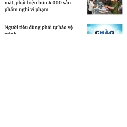
mắt, phát hiện hơn 4.000 sản
phẩm nghi vi phạm
Người tiêu dùng phải tự bảo vệ
mình
Vận chuyển gần 2 tấn xương động
vật để làm gì?
Triệt phá xưởng sản xuất hơn
23.000 đôi dép giả nhãn hiệu nổi
tiếng
Cần Thơ: Thu giữ hơn 4.000 sản