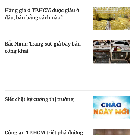
Giấy phép xuất bản số 110/GP - BTTTT cấp ngày 24.3.2020
Hàng giả ở TP.HCM được giấu ở
© 2003-2026 Bản quyền thuộc về Báo Thanh Niên. Cấm sao chép
dưới mọi hình thức nếu không có sự chấp thuận bằng văn bản.
đâu, bán bằng cách nào?
Phát triển bởi ePi Technologies, JSC.
Bắc Ninh: Trang sức giả bày bán
công khai
Siết chặt kỷ cương thị trường
Công an TP.HCM triệt phá đường