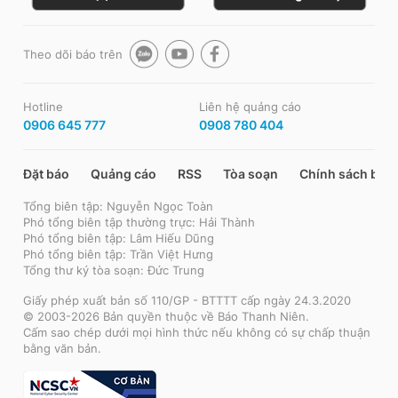
Theo dõi báo trên
Hotline
Liên hệ quảng cáo
0906 645 777
0908 780 404
Đặt báo
Quảng cáo
RSS
Tòa soạn
Chính sách bảo
Tổng biên tập: Nguyễn Ngọc Toàn
Phó tổng biên tập thường trực: Hải Thành
Phó tổng biên tập: Lâm Hiếu Dũng
Phó tổng biên tập: Trần Việt Hưng
Tổng thư ký tòa soạn: Đức Trung
Giấy phép xuất bản số 110/GP - BTTTT cấp ngày 24.3.2020
© 2003-2026 Bản quyền thuộc về Báo Thanh Niên.
Cấm sao chép dưới mọi hình thức nếu không có sự chấp thuận
bằng văn bản.