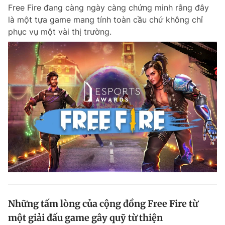
Free Fire đang càng ngày càng chứng minh rằng đây
là một tựa game mang tính toàn cầu chứ không chỉ
phục vụ một vài thị trường.
Đọc Thanh Niên trên điện thoại
Theo dõi báo trên
Hotline
Liên hệ quảng cáo
0906 645 777
0908 780 404
Đặt báo
Quảng cáo
RSS
Tòa soạn
Chính sách bảo m
Tổng biên tập: Nguyễn Ngọc Toàn
Phó tổng biên tập thường trực: Hải Thành
Phó tổng biên tập: Lâm Hiếu Dũng
Những tấm lòng của cộng đồng Free Fire từ
Phó tổng biên tập: Trần Việt Hưng
một giải đấu game gây quỹ từ thiện
Tổng thư ký tòa soạn: Đức Trung