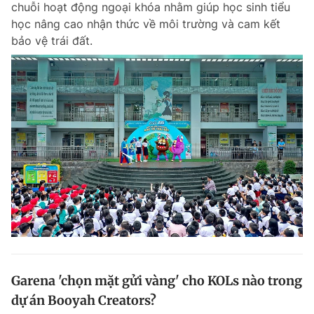
chuỗi hoạt động ngoại khóa nhằm giúp học sinh tiểu
Chuyên mục khác
học nâng cao nhận thức về môi trường và cam kết
Tin đã xem
bảo vệ trái đất.
Chào ngày mới
Tin 24h
Đăng xuất
Tin thị trường
Tin 360
Video
Magazine
Sản phẩm khác
Tiện ích
Bạn cần biết
Thông tin tòa soạn
Liên hệ quảng cáo
Garena 'chọn mặt gửi vàng' cho KOLs nào trong
dự án Booyah Creators?