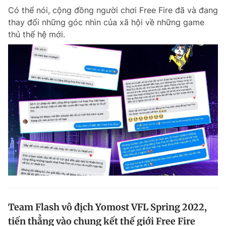
Có thể nói, cộng đồng người chơi Free Fire đã và đang
Giấy phép xuất bản số 110/GP - BTTTT cấp ngày 24.3.2020
© 2003-2026 Bản quyền thuộc về Báo Thanh Niên. Cấm sao chép
thay đổi những góc nhìn của xã hội về những game
dưới mọi hình thức nếu không có sự chấp thuận bằng văn bản.
thủ thế hệ mới.
Phát triển bởi ePi Technologies, JSC.
Team Flash vô địch Yomost VFL Spring 2022,
tiến thẳng vào chung kết thế giới Free Fire