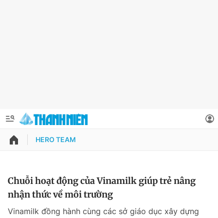
HERO TEAM
QUẢNG CÁO
ĐẶT BÁO
Thông tin tài khoản
Chuỗi hoạt động của Vinamilk giúp trẻ nâng
nhận thức về môi trường
Đổi mật khẩu
Chuyên mục
Vinamilk đồng hành cùng các sở giáo dục xây dựng
Tin đã lưu