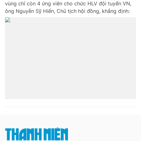
vùng chỉ còn 4 ứng viên cho chức HLV đội tuyển VN,
ông Nguyễn Sỹ Hiển, Chủ tịch hội đồng, khẳng định:
Đọc Thanh Niên trên điện thoại
Theo dõi báo trên
Hotline
Liên hệ quảng cáo
0906 645 777
0908 780 404
Đặt báo
Quảng cáo
RSS
Tòa soạn
Chính sách bảo m
Tổng biên tập: Nguyễn Ngọc Toàn
Phó tổng biên tập thường trực: Hải Thành
Phó tổng biên tập: Lâm Hiếu Dũng
Phó tổng biên tập: Trần Việt Hưng
Tổng thư ký tòa soạn: Đức Trung