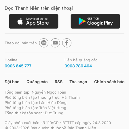
Giấy phép xuất bản số 110/GP - BTTTT cấp ngày 24.3.2020
Đọc Thanh Niên trên điện thoại
© 2003-2026 Bản quyền thuộc về Báo Thanh Niên. Cấm sao chép
dưới mọi hình thức nếu không có sự chấp thuận bằng văn bản.
Phát triển bởi ePi Technologies, JSC.
Theo dõi báo trên
Hotline
Liên hệ quảng cáo
0906 645 777
0908 780 404
Đặt báo
Quảng cáo
RSS
Tòa soạn
Chính sách bảo m
Tổng biên tập: Nguyễn Ngọc Toàn
Phó tổng biên tập thường trực: Hải Thành
Phó tổng biên tập: Lâm Hiếu Dũng
Phó tổng biên tập: Trần Việt Hưng
Tổng thư ký tòa soạn: Đức Trung
Giấy phép xuất bản số 110/GP - BTTTT cấp ngày 24.3.2020
© 2003-2026 Bản quyền thuộc về Báo Thanh Niên.