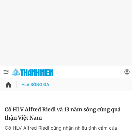
HLV BÓNG ĐÁ
QUẢNG CÁO
ĐẶT BÁO
Thông tin tài khoản
Cố HLV Alfred Riedl và 13 năm sống cùng quả
thận Việt Nam
Đổi mật khẩu
Chuyên mục
Cố HLV Alfred Riedl cũng nhận nhiều tình cảm của
Tin đã lưu