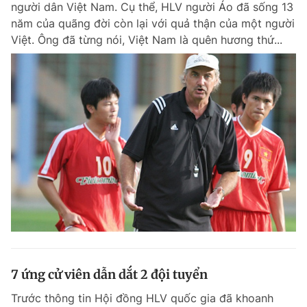
người dân Việt Nam. Cụ thể, HLV người Áo đã sống 13
Chuyên mục khác
năm của quãng đời còn lại với quả thận của một người
Tin đã xem
Việt. Ông đã từng nói, Việt Nam là quên hương thứ...
Chào ngày mới
Tin 24h
Đăng xuất
Tin thị trường
Tin 360
Video
Magazine
Sản phẩm khác
Tiện ích
Bạn cần biết
Thông tin tòa soạn
Liên hệ quảng cáo
7 ứng cử viên dẫn dắt 2 đội tuyển
Trước thông tin Hội đồng HLV quốc gia đã khoanh