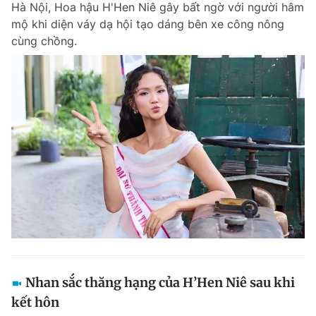
Hà Nội, Hoa hậu H'Hen Niê gây bất ngờ với người hâm
Chuyên mục khác
mộ khi diện váy dạ hội tạo dáng bên xe công nông
Tin đã xem
cùng chồng.
Chào ngày mới
Tin 24h
Đăng xuất
Tin thị trường
Tin 360
Video
Magazine
Sản phẩm khác
Tiện ích
Bạn cần biết
Thông tin tòa soạn
Liên hệ quảng cáo
Nhan sắc thăng hạng của H’Hen Niê sau khi
kết hôn