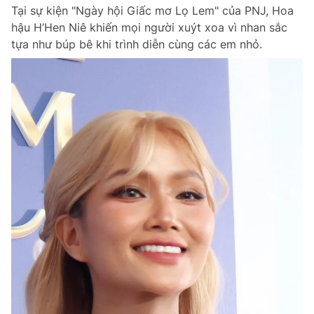
Tại sự kiện "Ngày hội Giấc mơ Lọ Lem" của PNJ, Hoa
hậu H’Hen Niê khiến mọi người xuýt xoa vì nhan sắc
tựa như búp bê khi trình diễn cùng các em nhỏ.
Đọc Thanh Niên trên điện thoại
Theo dõi báo trên
Hotline
Liên hệ quảng cáo
0906 645 777
0908 780 404
Đặt báo
Quảng cáo
RSS
Tòa soạn
Chính sách bảo m
Tổng biên tập: Nguyễn Ngọc Toàn
Phó tổng biên tập thường trực: Hải Thành
Phó tổng biên tập: Lâm Hiếu Dũng
Phó tổng biên tập: Trần Việt Hưng
Tổng thư ký tòa soạn: Đức Trung