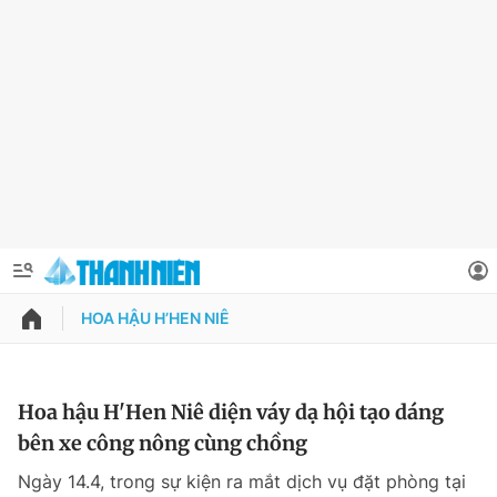
HOA HẬU H’HEN NIÊ
QUẢNG CÁO
ĐẶT BÁO
Thông tin tài khoản
Hoa hậu H'Hen Niê diện váy dạ hội tạo dáng
bên xe công nông cùng chồng
Đổi mật khẩu
Chuyên mục
Ngày 14.4, trong sự kiện ra mắt dịch vụ đặt phòng tại
Tin đã lưu