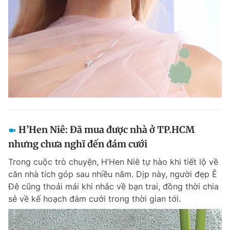
Giấy phép xuất bản số 110/GP - BTTTT cấp ngày 24.3.2020
© 2003-2026 Bản quyền thuộc về Báo Thanh Niên. Cấm sao chép
dưới mọi hình thức nếu không có sự chấp thuận bằng văn bản.
Phát triển bởi ePi Technologies, JSC.
H’Hen Niê: Đã mua được nhà ở TP.HCM
nhưng chưa nghĩ đến đám cưới
Trong cuộc trò chuyện, H’Hen Niê tự hào khi tiết lộ về
căn nhà tích góp sau nhiều năm. Dịp này, người đẹp Ê
Đê cũng thoải mái khi nhắc về bạn trai, đồng thời chia
sẻ về kế hoạch đám cưới trong thời gian tới.