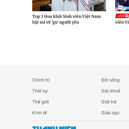
Top 3 Hoa khôi Sinh viên Việt Nam
LIVE
bật mí về 'gu' người yêu
viên V
Chính trị
Đời sống
Thời sự
Sức khoẻ
Thế giới
Giới trẻ
Kinh tế
Giáo dục