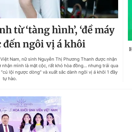
h từ ‘tàng hình’, ‘đề máy
 đến ngôi vị á khôi
H
ên Việt Nam, nữ sinh Nguyễn Thị Phương Thanh được nhận
tự nhận mình là mặt cộc, rất khó hòa đồng… nhưng trải qua
 "cú lội ngược dòng" và xuất sắc dành ngôi vị á khôi 1 đầy
tự hào.