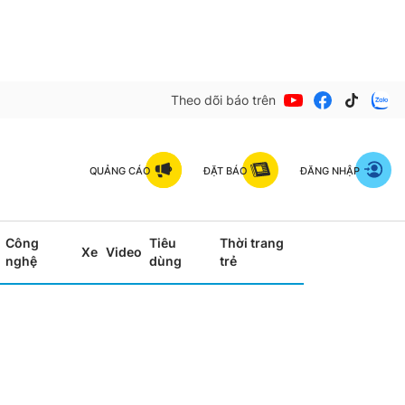
Theo dõi báo trên
QUẢNG CÁO
ĐẶT BÁO
ĐĂNG NHẬP
Công
Tiêu
Thời trang
Xe
Video
nghệ
dùng
trẻ