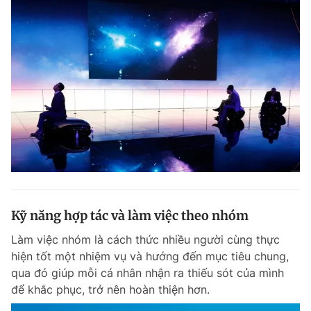
Giấy phép xuất bản số 110/GP - BTTTT cấp ngày 24.3.2020
© 2003-2026 Bản quyền thuộc về Báo Thanh Niên. Cấm sao chép
dưới mọi hình thức nếu không có sự chấp thuận bằng văn bản.
Phát triển bởi ePi Technologies, JSC.
Kỹ năng hợp tác và làm việc theo nhóm
Làm việc nhóm là cách thức nhiều người cùng thực
hiện tốt một nhiệm vụ và hướng đến mục tiêu chung,
qua đó giúp mỗi cá nhân nhận ra thiếu sót của mình
để khắc phục, trở nên hoàn thiện hơn.