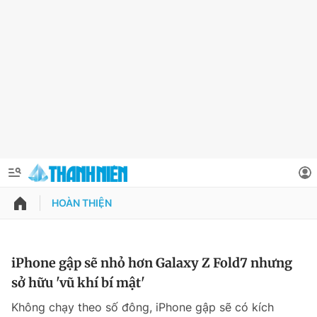
HOÀN THIỆN
QUẢNG CÁO
ĐẶT BÁO
Thông tin tài khoản
iPhone gập sẽ nhỏ hơn Galaxy Z Fold7 nhưng
sở hữu 'vũ khí bí mật'
Đổi mật khẩu
Chuyên mục
Không chạy theo số đông, iPhone gập sẽ có kích
Tin đã lưu