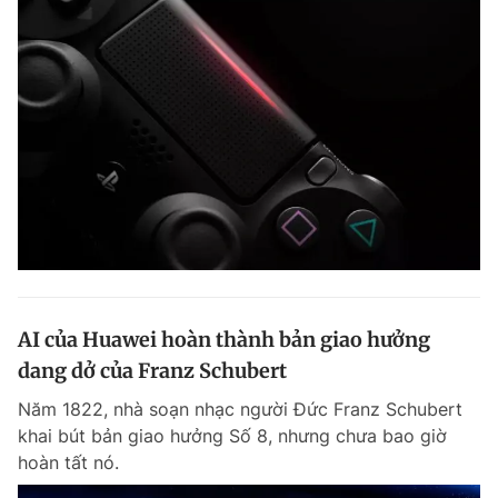
Đọc Thanh Niên trên điện thoại
Theo dõi báo trên
Hotline
Liên hệ quảng cáo
0906 645 777
0908 780 404
AI của Huawei hoàn thành bản giao hưởng
Đặt báo
Quảng cáo
RSS
Tòa soạn
Chính sách bảo m
dang dở của Franz Schubert
Tổng biên tập: Nguyễn Ngọc Toàn
Năm 1822, nhà soạn nhạc người Đức Franz Schubert
Phó tổng biên tập thường trực: Hải Thành
khai bút bản giao hưởng Số 8, nhưng chưa bao giờ
Phó tổng biên tập: Lâm Hiếu Dũng
hoàn tất nó.
Phó tổng biên tập: Trần Việt Hưng
Tổng thư ký tòa soạn: Đức Trung