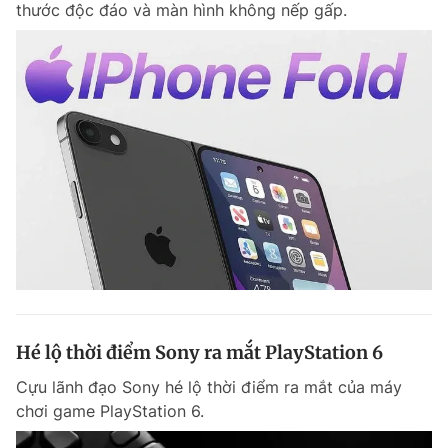
thước độc đáo và màn hình không nếp gấp.
Chuyên mục khác
Tin đã xem
Chào ngày mới
Tin 24h
Đăng xuất
Tin thị trường
Tin 360
Video
Magazine
Sản phẩm khác
Tiện ích
Bạn cần biết
Hé lộ thời điểm Sony ra mắt PlayStation 6
Thông tin tòa soạn
Liên hệ quảng cáo
Cựu lãnh đạo Sony hé lộ thời điểm ra mắt của máy
chơi game PlayStation 6.