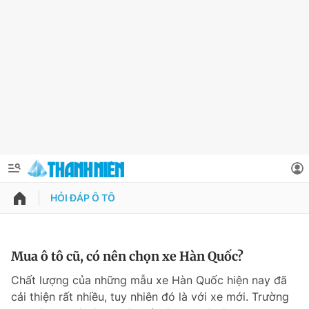
HỎI ĐÁP Ô TÔ
QUẢNG CÁO
ĐẶT BÁO
Thông tin tài khoản
Mua ô tô cũ, có nên chọn xe Hàn Quốc?
Đổi mật khẩu
Chất lượng của những mẫu xe Hàn Quốc hiện nay đã
Chuyên mục
cải thiện rất nhiều, tuy nhiên đó là với xe mới. Trường
Tin đã lưu