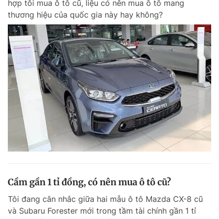
hợp tôi mua ô tô cũ, liệu có nên mua ô tô mang
Chuyên mục khác
thương hiệu của quốc gia này hay không?
Tin đã xem
Chào ngày mới
Tin 24h
Đăng xuất
Tin thị trường
Tin 360
Video
Magazine
Sản phẩm khác
Tiện ích
Bạn cần biết
Thông tin tòa soạn
Liên hệ quảng cáo
Cầm gần 1 tỉ đồng, có nên mua ô tô cũ?
Tôi đang cân nhắc giữa hai mẫu ô tô Mazda CX-8 cũ
và Subaru Forester mới trong tầm tài chính gần 1 tỉ