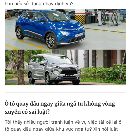
hơn nếu sử dụng chạy dịch vụ?
Giấy phép xuất bản số 110/GP - BTTTT cấp ngày 24.3.2020
© 2003-2026 Bản quyền thuộc về Báo Thanh Niên. Cấm sao chép
dưới mọi hình thức nếu không có sự chấp thuận bằng văn bản.
Phát triển bởi ePi Technologies, JSC.
Ô tô quay đầu ngay giữa ngã tư không vòng
xuyến có sai luật?
Tôi thấy nhiều người tranh luận về vụ việc tài xế lái ô
tô quay đầu ngay giữa khu vực nga tư? Xin hỏi luật