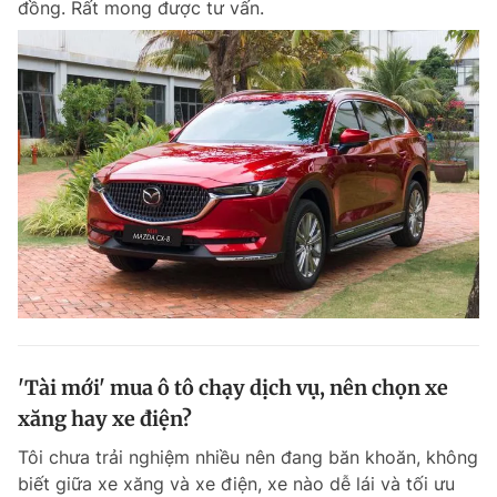
đồng. Rất mong được tư vấn.
Đọc Thanh Niên trên điện thoại
Theo dõi báo trên
Hotline
Liên hệ quảng cáo
0906 645 777
0908 780 404
Đặt báo
Quảng cáo
RSS
Tòa soạn
Chính sách bảo m
'Tài mới' mua ô tô chạy dịch vụ, nên chọn xe
Tổng biên tập: Nguyễn Ngọc Toàn
xăng hay xe điện?
Phó tổng biên tập thường trực: Hải Thành
Phó tổng biên tập: Lâm Hiếu Dũng
Tôi chưa trải nghiệm nhiều nên đang băn khoăn, không
Phó tổng biên tập: Trần Việt Hưng
Tổng thư ký tòa soạn: Đức Trung
biết giữa xe xăng và xe điện, xe nào dễ lái và tối ưu