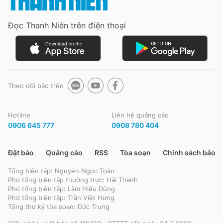
Đọc Thanh Niên trên điện thoại
Đọc Thanh Niên trên điện thoại
Theo dõi báo trên
Theo dõi báo trên
Hotline
Liên hệ quảng cáo
Hotline
Liên hệ quảng cáo
0906 645 777
0908 780 404
0906 645 777
0908 780 404
Đặt báo
Quảng cáo
RSS
Tòa soạn
Chính sách bảo m
Đặt báo
Quảng cáo
RSS
Tòa soạn
Chính sách bảo m
Tổng biên tập: Nguyễn Ngọc Toàn
Tổng biên tập: Nguyễn Ngọc Toàn
Phó tổng biên tập thường trực: Hải Thành
Phó tổng biên tập thường trực: Hải Thành
Phó tổng biên tập: Lâm Hiếu Dũng
Phó tổng biên tập: Lâm Hiếu Dũng
Phó tổng biên tập: Trần Việt Hưng
Phó tổng biên tập: Trần Việt Hưng
Tổng thư ký tòa soạn: Đức Trung
Tổng thư ký tòa soạn: Đức Trung