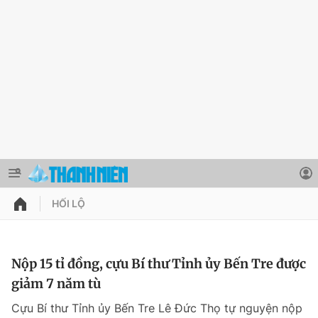
HỐI LỘ
QUẢNG CÁO
ĐẶT BÁO
Thông tin tài khoản
Nộp 15 tỉ đồng, cựu Bí thư Tỉnh ủy Bến Tre được
giảm 7 năm tù
Đổi mật khẩu
Chuyên mục
Cựu Bí thư Tỉnh ủy Bến Tre Lê Đức Thọ tự nguyện nộp
Tin đã lưu