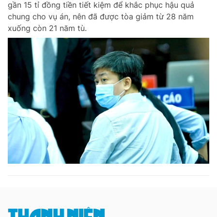
gần 15 tỉ đồng tiền tiết kiệm để khắc phục hậu quả
Chuyên mục khác
chung cho vụ án, nên đã được tòa giảm từ 28 năm
Tin đã xem
xuống còn 21 năm tù.
Chào ngày mới
Tin 24h
Đăng xuất
Tin thị trường
Tin 360
Video
Magazine
Sản phẩm khác
Tiện ích
Bạn cần biết
Thông tin tòa soạn
Liên hệ quảng cáo