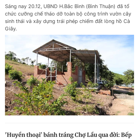
Sáng nay 20.12, UBND H.Bắc Bình (Bình Thuận) đã tổ
Giấy phép xuất bản số 110/GP - BTTTT cấp ngày 24.3.2020
© 2003-2026 Bản quyền thuộc về Báo Thanh Niên. Cấm sao chép
chức cưỡng chế tháo dỡ toàn bộ công trình vườn cây
dưới mọi hình thức nếu không có sự chấp thuận bằng văn bản.
sinh thái và xây dựng trái phép chiếm đất lòng hồ Cà
Phát triển bởi ePi Technologies, JSC.
Giây.
'Huyền thoại' bánh tráng Chợ Lầu qua đời: Bếp