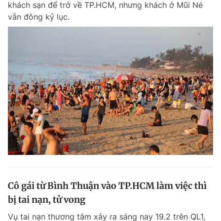
khách sạn để trở về TP.HCM, nhưng khách ở Mũi Né
Chuyên mục khác
vẫn đông kỷ lục.
Tin đã xem
Chào ngày mới
Tin 24h
Đăng xuất
Tin thị trường
Tin 360
Video
Magazine
Sản phẩm khác
Tiện ích
Bạn cần biết
Thông tin tòa soạn
Liên hệ quảng cáo
Cô gái từ Bình Thuận vào TP.HCM làm việc thì
bị tai nạn, tử vong
Vụ tai nạn thương tâm xảy ra sáng nay 19.2 trên QL1,