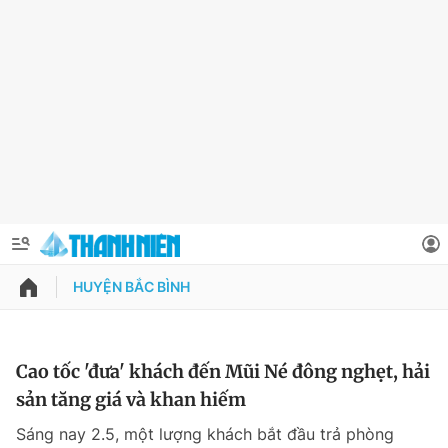
HUYỆN BẮC BÌNH
QUẢNG CÁO
ĐẶT BÁO
Thông tin tài khoản
Cao tốc 'đưa' khách đến Mũi Né đông nghẹt, hải
sản tăng giá và khan hiếm
Đổi mật khẩu
Chuyên mục
Sáng nay 2.5, một lượng khách bắt đầu trả phòng
Tin đã lưu