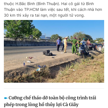
thuộc H.Bắc Bình (Bình Thuận). Hai cô gái từ Bình
Thuận vào TP.HCM làm việc sau tết, khi cách nhà hơn
30 km thì xảy ra tai nạn, một người tử vong.
Đọc Thanh Niên trên điện thoại
Theo dõi báo trên
Hotline
Liên hệ quảng cáo
0906 645 777
0908 780 404
Đặt báo
Quảng cáo
RSS
Tòa soạn
Chính sách bảo m
Tổng biên tập: Nguyễn Ngọc Toàn
Phó tổng biên tập thường trực: Hải Thành
Phó tổng biên tập: Lâm Hiếu Dũng
Cưỡng chế tháo dỡ toàn bộ công trình trái
Phó tổng biên tập: Trần Việt Hưng
phép trong lòng hồ thủy lợi Cà Giây
Tổng thư ký tòa soạn: Đức Trung