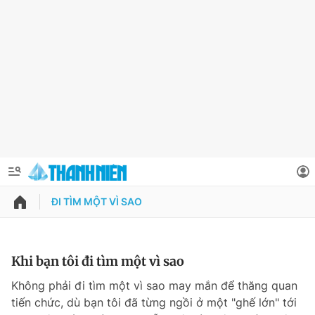
ÐI TÌM MỘT VÌ SAO
QUẢNG CÁO
ĐẶT BÁO
Thông tin tài khoản
Khi bạn tôi đi tìm một vì sao
Đổi mật khẩu
Không phải đi tìm một vì sao may mắn để thăng quan
Chuyên mục
tiến chức, dù bạn tôi đã từng ngồi ở một "ghế lớn" tới
Tin đã lưu