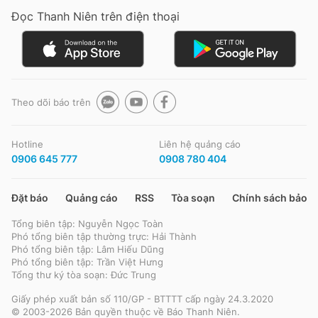
Đọc Thanh Niên trên điện thoại
Đọc Thanh Niên trên điện thoại
Theo dõi báo trên
Theo dõi báo trên
Hotline
Liên hệ quảng cáo
0906 645 777
0908 780 404
Hotline
Liên hệ quảng cáo
0906 645 777
0908 780 404
Đặt báo
Quảng cáo
RSS
Tòa soạn
Chính sách bảo m
Tổng biên tập: Nguyễn Ngọc Toàn
Đặt báo
Quảng cáo
RSS
Tòa soạn
Chính sách bảo m
Phó tổng biên tập thường trực: Hải Thành
Phó tổng biên tập: Lâm Hiếu Dũng
Tổng biên tập: Nguyễn Ngọc Toàn
Phó tổng biên tập: Trần Việt Hưng
Phó tổng biên tập thường trực: Hải Thành
Tổng thư ký tòa soạn: Đức Trung
Phó tổng biên tập: Lâm Hiếu Dũng
Phó tổng biên tập: Trần Việt Hưng
Giấy phép xuất bản số 110/GP - BTTTT cấp ngày 24.3.2020
Tổng thư ký tòa soạn: Đức Trung
© 2003-2026 Bản quyền thuộc về Báo Thanh Niên.