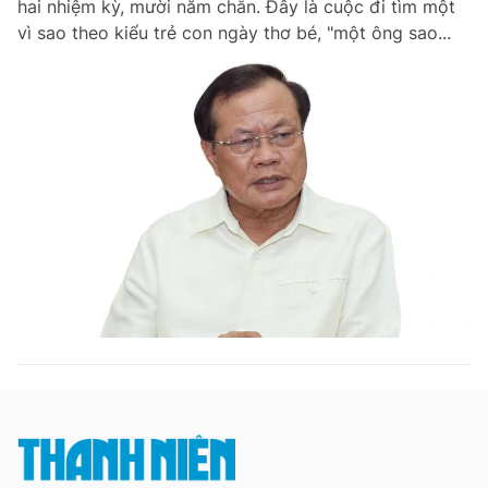
hai nhiệm kỳ, mười năm chẵn. Đây là cuộc đi tìm một
Chuyên mục khác
vì sao theo kiểu trẻ con ngày thơ bé, "một ông sao...
Tin đã xem
Chào ngày mới
Tin 24h
Đăng xuất
Tin thị trường
Tin 360
Video
Magazine
Sản phẩm khác
Tiện ích
Bạn cần biết
Thông tin tòa soạn
Liên hệ quảng cáo