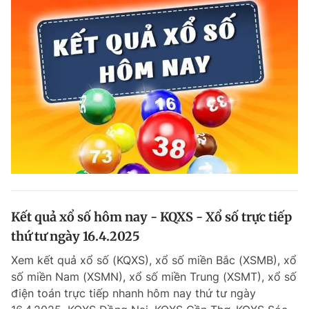
Kết quả xổ số hôm nay - KQXS - Xổ số trực tiếp
thứ tư ngày 16.4.2025
Xem kết quả xổ số (KQXS), xổ số miền Bắc (XSMB), xổ
số miền Nam (XSMN), xổ số miền Trung (XSMT), xổ số
điện toán trực tiếp nhanh hôm nay thứ tư ngày