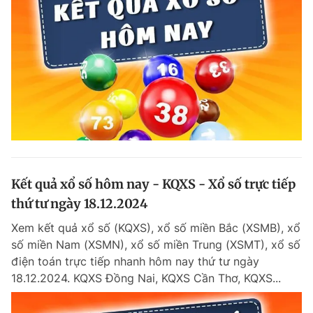
Kết quả xổ số hôm nay - KQXS - Xổ số trực tiếp
thứ tư ngày 18.12.2024
Xem kết quả xổ số (KQXS), xổ số miền Bắc (XSMB), xổ
số miền Nam (XSMN), xổ số miền Trung (XSMT), xổ số
điện toán trực tiếp nhanh hôm nay thứ tư ngày
18.12.2024. KQXS Đồng Nai, KQXS Cần Thơ, KQXS...