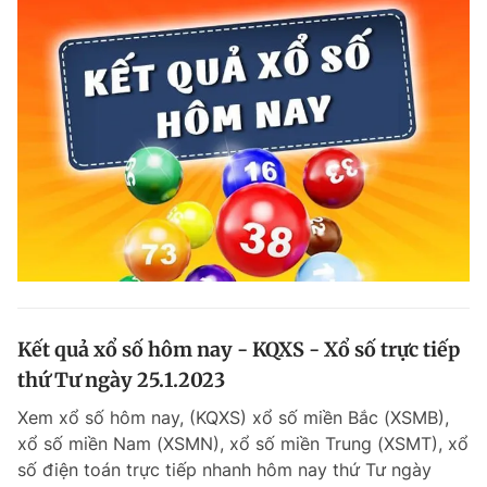
Kết quả xổ số hôm nay - KQXS - Xổ số trực tiếp
thứ Tư ngày 25.1.2023
Xem xổ số hôm nay, (KQXS) xổ số miền Bắc (XSMB),
xổ số miền Nam (XSMN), xổ số miền Trung (XSMT), xổ
số điện toán trực tiếp nhanh hôm nay thứ Tư ngày