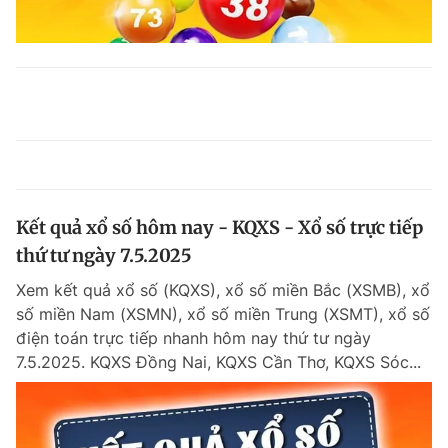
Kết quả xổ số hôm nay - KQXS - Xổ số trực tiếp
thứ tư ngày 7.5.2025
Xem kết quả xổ số (KQXS), xổ số miền Bắc (XSMB), xổ
số miền Nam (XSMN), xổ số miền Trung (XSMT), xổ số
điện toán trực tiếp nhanh hôm nay thứ tư ngày
7.5.2025. KQXS Đồng Nai, KQXS Cần Thơ, KQXS Sóc...