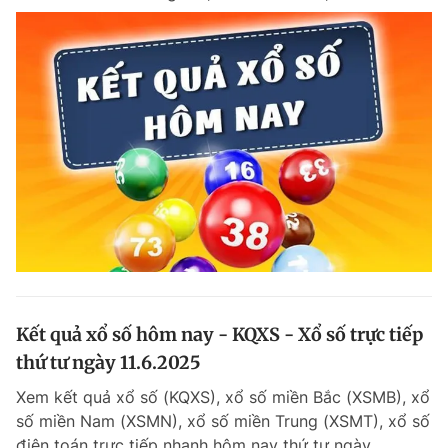
Kết quả xổ số hôm nay - KQXS - Xổ số trực tiếp
thứ tư ngày 11.6.2025
Xem kết quả xổ số (KQXS), xổ số miền Bắc (XSMB), xổ
số miền Nam (XSMN), xổ số miền Trung (XSMT), xổ số
điện toán trực tiếp nhanh hôm nay thứ tư ngày