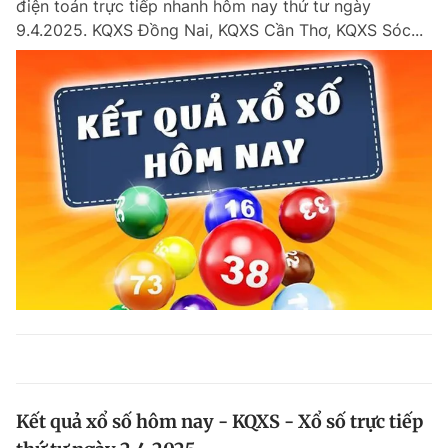
điện toán trực tiếp nhanh hôm nay thứ tư ngày
9.4.2025. KQXS Đồng Nai, KQXS Cần Thơ, KQXS Sóc...
Kết quả xổ số hôm nay - KQXS - Xổ số trực tiếp