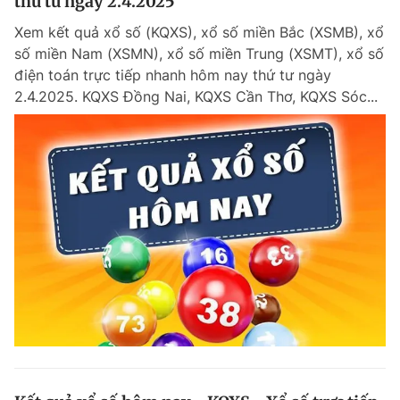
thứ tư ngày 2.4.2025
Xem kết quả xổ số (KQXS), xổ số miền Bắc (XSMB), xổ
số miền Nam (XSMN), xổ số miền Trung (XSMT), xổ số
điện toán trực tiếp nhanh hôm nay thứ tư ngày
2.4.2025. KQXS Đồng Nai, KQXS Cần Thơ, KQXS Sóc...