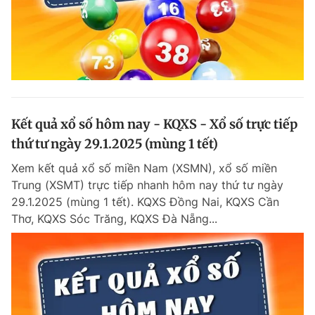
Kết quả xổ số hôm nay - KQXS - Xổ số trực tiếp
thứ tư ngày 29.1.2025 (mùng 1 tết)
Xem kết quả xổ số miền Nam (XSMN), xổ số miền
Trung (XSMT) trực tiếp nhanh hôm nay thứ tư ngày
29.1.2025 (mùng 1 tết). KQXS Đồng Nai, KQXS Cần
Thơ, KQXS Sóc Trăng, KQXS Đà Nẵng...