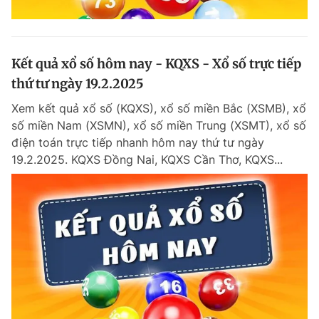
Kết quả xổ số hôm nay - KQXS - Xổ số trực tiếp
thứ tư ngày 19.2.2025
Xem kết quả xổ số (KQXS), xổ số miền Bắc (XSMB), xổ
số miền Nam (XSMN), xổ số miền Trung (XSMT), xổ số
điện toán trực tiếp nhanh hôm nay thứ tư ngày
19.2.2025. KQXS Đồng Nai, KQXS Cần Thơ, KQXS...