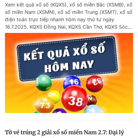
Xem kết quả xổ số (KQXS), xổ số miền Bắc (XSMB), xổ
số miền Nam (XSMN), xổ số miền Trung (XSMT), xổ số
điện toán trực tiếp nhanh hôm nay thứ tư ngày
Đọc Thanh Niên trên điện thoại
16.7.2025. KQXS Đồng Nai, KQXS Cần Thơ, KQXS Sóc...
Theo dõi báo trên
Hotline
Liên hệ quảng cáo
0906 645 777
0908 780 404
Đặt báo
Quảng cáo
RSS
Tòa soạn
Chính sách bảo m
Tổng biên tập: Nguyễn Ngọc Toàn
Phó tổng biên tập thường trực: Hải Thành
Phó tổng biên tập: Lâm Hiếu Dũng
Phó tổng biên tập: Trần Việt Hưng
Tờ vé trúng 2 giải xổ số miền Nam 2.7: Đại lý
Tổng thư ký tòa soạn: Đức Trung