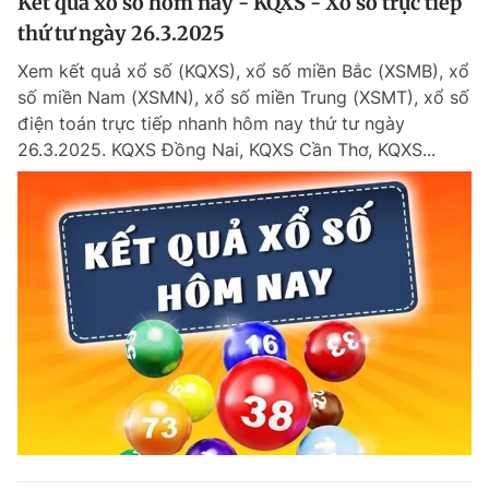
Kết quả xổ số hôm nay - KQXS - Xổ số trực tiếp
thứ tư ngày 26.3.2025
Xem kết quả xổ số (KQXS), xổ số miền Bắc (XSMB), xổ
số miền Nam (XSMN), xổ số miền Trung (XSMT), xổ số
điện toán trực tiếp nhanh hôm nay thứ tư ngày
26.3.2025. KQXS Đồng Nai, KQXS Cần Thơ, KQXS...