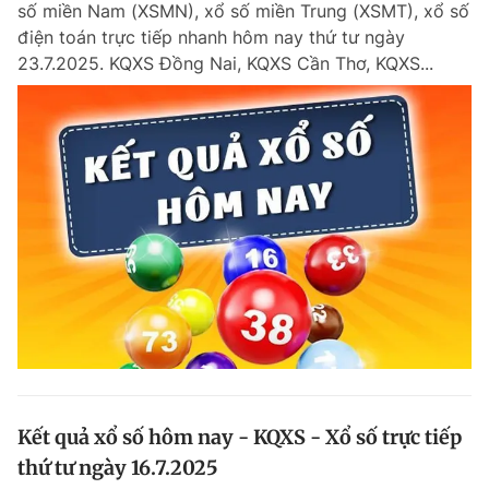
số miền Nam (XSMN), xổ số miền Trung (XSMT), xổ số
Chuyên mục khác
điện toán trực tiếp nhanh hôm nay thứ tư ngày
Tin đã xem
23.7.2025. KQXS Đồng Nai, KQXS Cần Thơ, KQXS...
Chào ngày mới
Tin 24h
Đăng xuất
Tin thị trường
Tin 360
Video
Magazine
Sản phẩm khác
Tiện ích
Bạn cần biết
Thông tin tòa soạn
Liên hệ quảng cáo
Kết quả xổ số hôm nay - KQXS - Xổ số trực tiếp
thứ tư ngày 16.7.2025