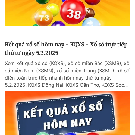
Kết quả xổ số hôm nay - KQXS - Xổ số trực tiếp
thứ tư ngày 5.2.2025
Xem kết quả xổ số (KQXS), xổ số miền Bắc (XSMB), xổ
số miền Nam (XSMN), xổ số miền Trung (XSMT), xổ số
điện toán trực tiếp nhanh hôm nay thứ tư ngày
5.2.2025. KQXS Đồng Nai, KQXS Cần Thơ, KQXS Sóc...