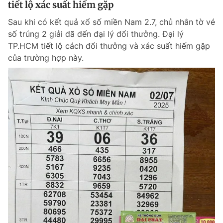
tiết lộ xác suất hiếm gặp
Giấy phép xuất bản số 110/GP - BTTTT cấp ngày 24.3.2020
© 2003-2026 Bản quyền thuộc về Báo Thanh Niên. Cấm sao chép
Sau khi có kết quả xổ số miền Nam 2.7, chủ nhân tờ vé
dưới mọi hình thức nếu không có sự chấp thuận bằng văn bản.
số trúng 2 giải đã đến đại lý đổi thưởng. Đại lý
Phát triển bởi ePi Technologies, JSC.
TP.HCM tiết lộ cách đổi thưởng và xác suất hiếm gặp
của trường hợp này.