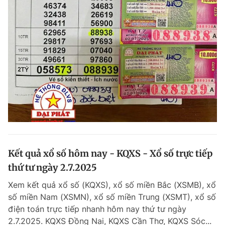
Kết quả xổ số hôm nay - KQXS - Xổ số trực tiếp
thứ tư ngày 2.7.2025
Xem kết quả xổ số (KQXS), xổ số miền Bắc (XSMB), xổ
số miền Nam (XSMN), xổ số miền Trung (XSMT), xổ số
điện toán trực tiếp nhanh hôm nay thứ tư ngày
2.7.2025. KQXS Đồng Nai, KQXS Cần Thơ, KQXS Sóc...