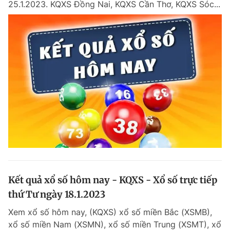
25.1.2023. KQXS Đồng Nai, KQXS Cần Thơ, KQXS Sóc...
Kết quả xổ số hôm nay - KQXS - Xổ số trực tiếp
thứ Tư ngày 18.1.2023
Xem xổ số hôm nay, (KQXS) xổ số miền Bắc (XSMB),
xổ số miền Nam (XSMN), xổ số miền Trung (XSMT), xổ