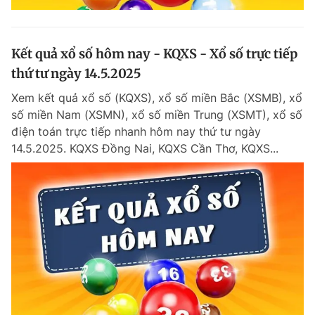
Kết quả xổ số hôm nay - KQXS - Xổ số trực tiếp
thứ tư ngày 14.5.2025
Xem kết quả xổ số (KQXS), xổ số miền Bắc (XSMB), xổ
số miền Nam (XSMN), xổ số miền Trung (XSMT), xổ số
điện toán trực tiếp nhanh hôm nay thứ tư ngày
14.5.2025. KQXS Đồng Nai, KQXS Cần Thơ, KQXS...