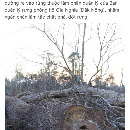
đường ra vào rừng thuộc lâm phần quản lý của Ban
Chuyên mục khác
quản lý rừng phòng hộ Gia Nghĩa (Đắk Nông), nhằm
Tin đã xem
ngăn chặn lâm tặc chặt phá, đốt rừng.
Chào ngày mới
Tin 24h
Đăng xuất
Tin thị trường
Tin 360
Video
Magazine
Sản phẩm khác
Tiện ích
Bạn cần biết
Thông tin tòa soạn
Liên hệ quảng cáo