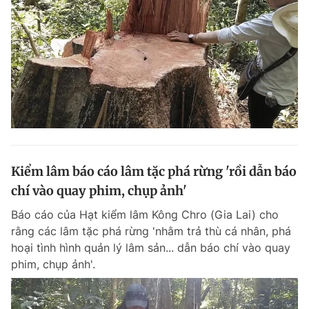
Giấy phép xuất bản số 110/GP - BTTTT cấp ngày 24.3.2020
© 2003-2026 Bản quyền thuộc về Báo Thanh Niên. Cấm sao chép
dưới mọi hình thức nếu không có sự chấp thuận bằng văn bản.
Phát triển bởi ePi Technologies, JSC.
Kiểm lâm báo cáo lâm tặc phá rừng 'rồi dẫn báo
chí vào quay phim, chụp ảnh'
Báo cáo của Hạt kiểm lâm Kông Chro (Gia Lai) cho
rằng các lâm tặc phá rừng 'nhằm trả thù cá nhân, phá
hoại tình hình quản lý lâm sản... dẫn báo chí vào quay
phim, chụp ảnh'.