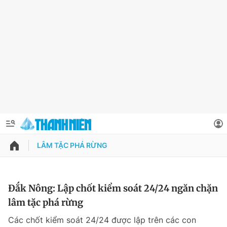
LÂM TẶC PHÁ RỪNG
QUẢNG CÁO
ĐẶT BÁO
Thông tin tài khoản
Đắk Nông: Lập chốt kiểm soát 24/24 ngăn chặn
lâm tặc phá rừng
Đổi mật khẩu
Chuyên mục
Các chốt kiểm soát 24/24 được lập trên các con
Tin đã lưu