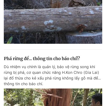
Đọc Thanh Niên trên điện thoại
Theo dõi báo trên
Phá rừng để... thông tin cho báo chí!?
Hotline
Liên hệ quảng cáo
0906 645 777
0908 780 404
Dù nhiệm vụ chính là quản lý, bảo vệ rừng song khi
rừng bị phá, cơ quan chức năng H.Kon Chro (Gia Lai)
Đặt báo
Quảng cáo
RSS
Tòa soạn
Chính sách bảo m
lại đổ thừa cho kẻ xấu phá rừng không lấy gỗ mà để...
thông tin cho báo chí.
Tổng biên tập: Nguyễn Ngọc Toàn
Phó tổng biên tập thường trực: Hải Thành
Phó tổng biên tập: Lâm Hiếu Dũng
Phó tổng biên tập: Trần Việt Hưng
Tổng thư ký tòa soạn: Đức Trung